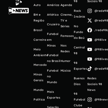
98
Sociais 98
Auto
América
Agenda
Rock
@rede98o
BH e
Atlético
Cinema,
Insônia
Região
TV e
@rede98o
Cruzeiro
Séries
No
Brasil
/rede98o
Fundo
Futebol
Famosos
do Baú
Carreira
em
@98live
Minas
Nas
Central
Meio
@98livee
Redes
98
Ambiente
Futebol
@98live
no Brasil
Humor
98
Mercado
Esportes
@rede98o
Futebol
Música
Minas
no
Buenos
Redes
Gerais
Mundo
Días
Sociais 98
Mundo
News
Mais
98
Esportes
Política
Futebol
@98newso
Clube
Seleção