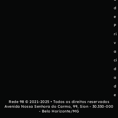
d
e
P
ri
v
a
ci
d
a
d
e
Rede 98 © 2021-2025 • Todos os direitos reservados
Avenida Nossa Senhora do Carmo, 99, Sion - 30.330-000
- Belo Horizonte/MG