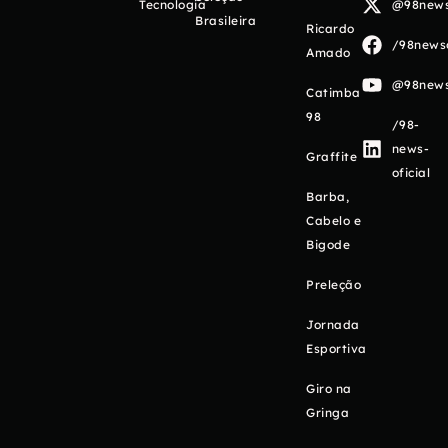
Tecnologia
@98newso
Brasileira
Ricardo
/98newso
Amado
@98newso
Catimba
98
/98-
news-
Graffite
oficial
Barba,
Cabelo e
Bigode
Preleção
Jornada
Esportiva
Giro na
Gringa