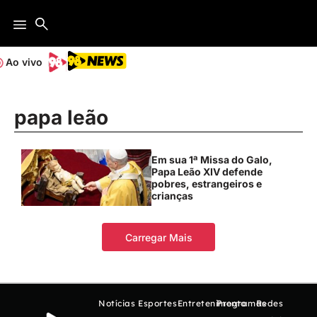
Ao vivo
papa leão
Em sua 1ª Missa do Galo,
Papa Leão XIV defende
pobres, estrangeiros e
crianças
Carregar Mais
Notícias
Esportes
Entretenimento
Programas
Redes