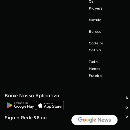
Os
Players
Matula
Buteco
Cadeira
Cativa
Tudo
Menos
Futebol
Baixe Nosso Aplicativo
A
o
V
Siga a Rede 98 no
i