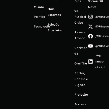
Días
Sociais 98
Mundo
News
Mais
98
Esportes
Política
Futebol
@98newso
Clube
Seleção
Tecnologia
@98newso
Brasileira
Ricardo
/98newso
Amado
@98newso
Catimba
98
/98-
news-
Graffite
oficial
Barba,
Cabelo e
Bigode
Preleção
Jornada