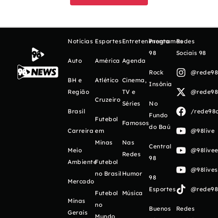
Notícias
Esportes
Entretenimento
Programas
Redes
98
Sociais 98
Auto
América
Agenda
Rock
@rede98o
BH e
Atlético
Cinema,
Insônia
Região
TV e
@rede98o
Cruzeiro
Séries
No
Brasil
/rede98o
Fundo
Futebol
Famosos
do Baú
Carreira
em
@98live
Minas
Nas
Central
Meio
@98livee
Redes
98
Ambiente
Futebol
@98live
no Brasil
Humor
98
Mercado
Esportes
@rede98o
Futebol
Música
Minas
no
Buenos
Redes
Gerais
Mundo