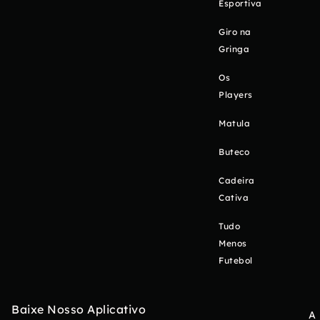
Esportiva
Giro na
Gringa
Os
Players
Matula
Buteco
Cadeira
Cativa
Tudo
Menos
Futebol
Baixe Nosso Aplicativo
A