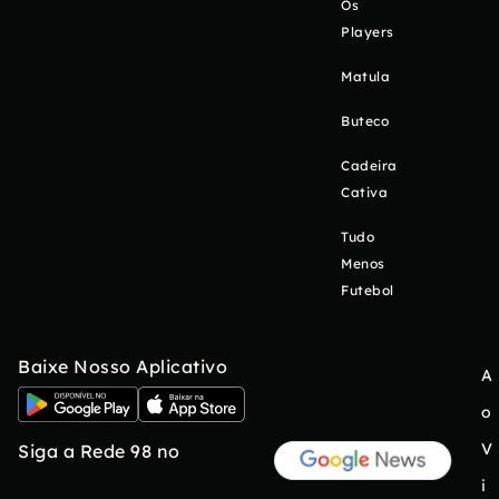
Os
Players
Matula
Buteco
Cadeira
Cativa
Tudo
Menos
Futebol
Baixe Nosso Aplicativo
A
o
V
Siga a Rede 98 no
i