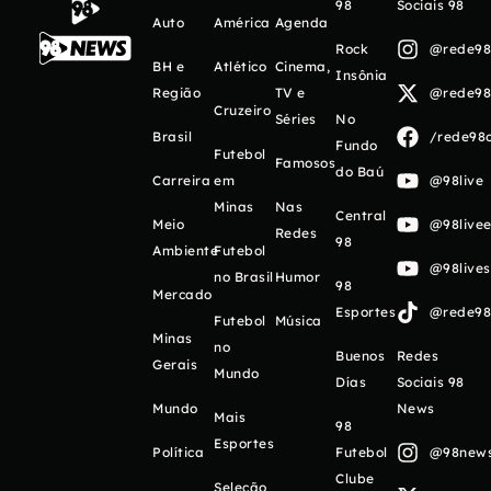
98
Sociais 98
Auto
América
Agenda
Rock
@rede98o
BH e
Atlético
Cinema,
Insônia
Região
TV e
@rede98o
Cruzeiro
Séries
No
Brasil
/rede98o
Fundo
Futebol
Famosos
do Baú
Carreira
em
@98live
Minas
Nas
Central
Meio
@98livee
Redes
98
Ambiente
Futebol
@98live
no Brasil
Humor
98
Mercado
Esportes
@rede98o
Futebol
Música
Minas
no
Buenos
Redes
Gerais
Mundo
Días
Sociais 98
Mundo
News
Mais
98
Esportes
Política
Futebol
@98newso
Clube
Seleção