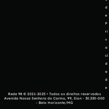
d
e
P
ri
v
a
ci
d
a
d
e
Rede 98 © 2021-2025 • Todos os direitos reservados
Avenida Nossa Senhora do Carmo, 99, Sion - 30.330-000
- Belo Horizonte/MG