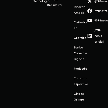
Tecnologia
@98newso
Brasileira
Ricardo
/98newso
Amado
@98newso
Catimba
98
/98-
news-
Graffite
oficial
Barba,
Cabelo e
Bigode
Preleção
Jornada
Esportiva
Giro na
Gringa