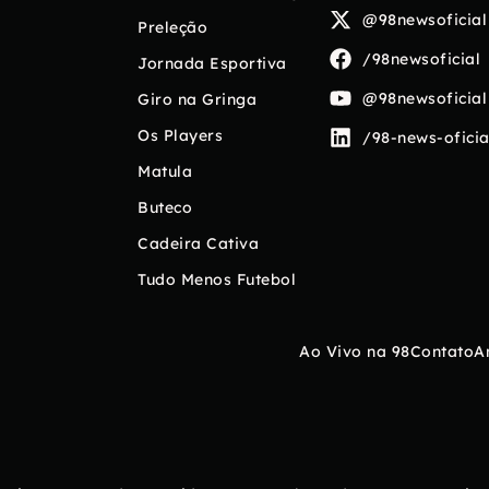
@98newsoficial
Preleção
/98newsoficial
Jornada Esportiva
@98newsoficial
Giro na Gringa
Os Players
/98-news-oficia
Matula
Buteco
Cadeira Cativa
Tudo Menos Futebol
Ao Vivo na 98
Contato
A