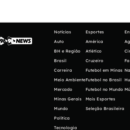
Notícias
Esportes
En
Auto
América
Ag
BH e Região
Atlético
Ci
Brasil
Cruzeiro
Fa
Carreira
Futebol em Minas
Na
Meio Ambiente
Futebol no Brasil
H
Mercado
Futebol no Mundo
Mú
Minas Gerais
Mais Esportes
Mundo
Seleção Brasileira
Política
Tecnologia