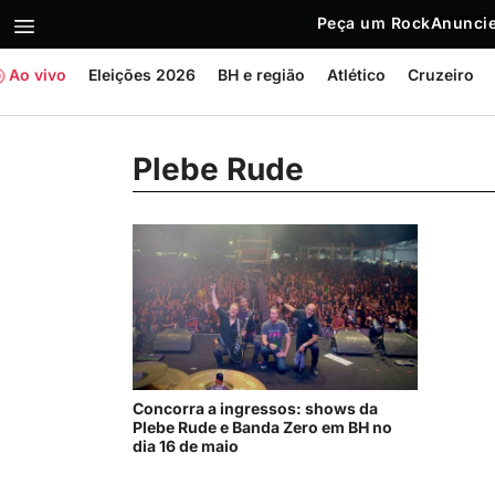
Peça um Rock
Anuncie
Ao vivo
Eleições 2026
BH e região
Atlético
Cruzeiro
Plebe Rude
Concorra a ingressos: shows da
Plebe Rude e Banda Zero em BH no
dia 16 de maio