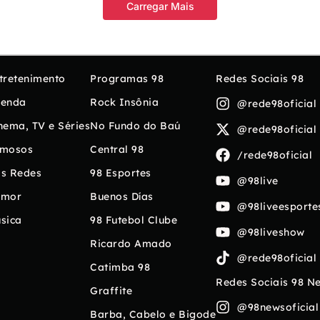
Carregar Mais
tretenimento
Programas 98
Redes Sociais 98
enda
Rock Insônia
@rede98oficial
nema, TV e Séries
No Fundo do Baú
@rede98oficial
mosos
Central 98
/rede98oficial
s Redes
98 Esportes
@98live
umor
Buenos Días
@98liveesporte
sica
98 Futebol Clube
@98liveshow
Ricardo Amado
@rede98oficial
Catimba 98
Redes Sociais 98 N
Graffite
@98newsoficial
Barba, Cabelo e Bigode