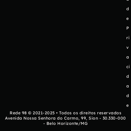
d
e
P
ri
v
a
ci
d
a
d
e
Rede 98 © 2021-2025 • Todos os direitos reservados
Avenida Nossa Senhora do Carmo, 99, Sion - 30.330-000
- Belo Horizonte/MG