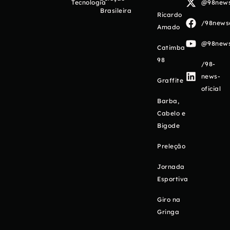
Tecnologia
@98newso
Brasileira
Ricardo
/98newso
Amado
@98newso
Catimba
98
/98-
news-
Graffite
oficial
Barba,
Cabelo e
Bigode
Preleção
Jornada
Esportiva
Giro na
Gringa