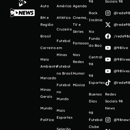
98
Sociais 98
Auto
América
Agenda
Rock
@rede98o
BH e
Atlético
Cinema,
Insônia
Região
TV e
@rede98o
Cruzeiro
Séries
No
Brasil
/rede98o
Fundo
Futebol
Famosos
do Baú
Carreira
em
@98live
Minas
Nas
Central
Meio
@98livee
Redes
98
Ambiente
Futebol
@98live
no Brasil
Humor
98
Mercado
Esportes
@rede98o
Futebol
Música
Minas
no
Buenos
Redes
Gerais
Mundo
Días
Sociais 98
Mundo
News
Mais
98
Esportes
Política
Futebol
@98newso
Clube
Seleção