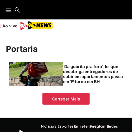
Ao vivo
Portaria
‘Da guarita pra fora’, lei que
desobriga entregadores de
subir em apartamentos passa
em 1º turno em BH
Carregar Mais
Notícias
Esportes
Entretenimento
Programas
Redes