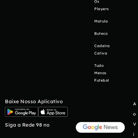
Os
Players
Matula
Buteco
Cadeira
Cativa
Tudo
Menos
Futebol
Baixe Nosso Aplicativo
A
o
V
Siga a Rede 98 no
i