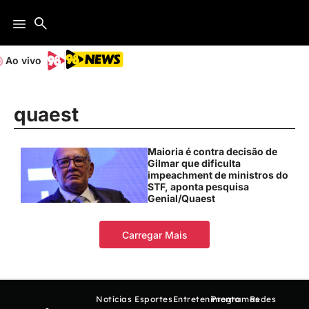
Ao vivo
quaest
Maioria é contra decisão de
Gilmar que dificulta
impeachment de ministros do
STF, aponta pesquisa
Genial/Quaest
Carregar Mais
Notícias
Esportes
Entretenimento
Programas
Redes