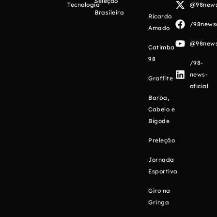
Seleção
Tecnologia
@98newso
Brasileira
Ricardo
/98newso
Amado
@98newso
Catimba
98
/98-
news-
Graffite
oficial
Barba,
Cabelo e
Bigode
Preleção
Jornada
Esportiva
Giro na
Gringa