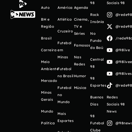
98
Sociais 98
Auto
América
Agenda
Rock
@rede98o
BH e
Atlético
Cinema,
Insônia
Região
TV e
@rede98o
Cruzeiro
Séries
No
Brasil
/rede98o
Fundo
Futebol
Famosos
do Baú
Carreira
em
@98live
Minas
Nas
Central
Meio
@98livee
Redes
98
Ambiente
Futebol
@98live
no Brasil
Humor
98
Mercado
Esportes
@rede98o
Futebol
Música
Minas
no
Buenos
Redes
Gerais
Mundo
Días
Sociais 98
Mundo
News
Mais
98
Esportes
Política
Futebol
@98newso
Clube