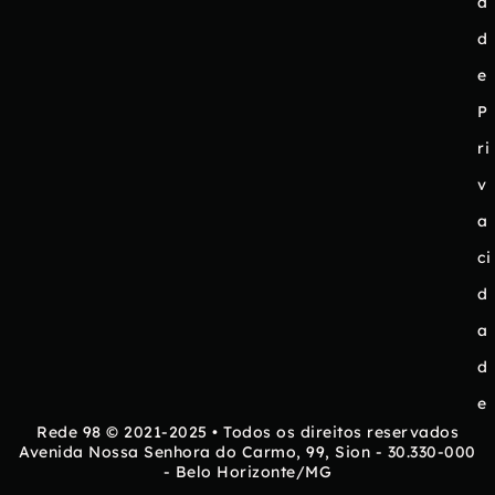
a
d
e
P
ri
v
a
ci
d
a
d
e
Rede 98 © 2021-2025 • Todos os direitos reservados
Avenida Nossa Senhora do Carmo, 99, Sion - 30.330-000
- Belo Horizonte/MG