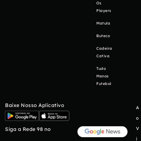
Os
Players
Matula
Buteco
Cadeira
Cativa
Tudo
Menos
Futebol
Baixe Nosso Aplicativo
A
o
V
Siga a Rede 98 no
i