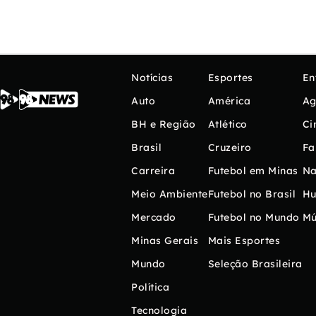
Notícias
Esportes
En
Auto
América
Ag
BH e Região
Atlético
Ci
Brasil
Cruzeiro
Fa
Carreira
Futebol em Minas
Na
Meio Ambiente
Futebol no Brasil
H
Mercado
Futebol no Mundo
Mú
Minas Gerais
Mais Esportes
Mundo
Seleção Brasileira
Política
Tecnologia