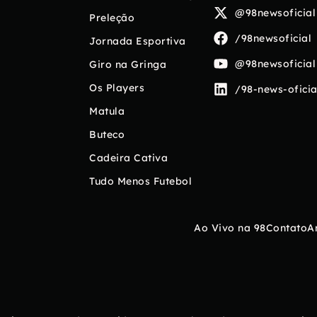
@98newsoficial
Preleção
/98newsoficial
Jornada Esportiva
@98newsoficial
Giro na Gringa
Os Players
/98-news-oficia
Matula
Buteco
Cadeira Cativa
Tudo Menos Futebol
Ao Vivo na 98
Contato
A