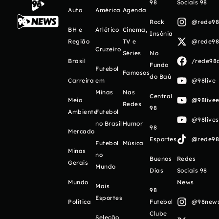
98
Sociais 98
Auto
América
Agenda
Rock
@rede98o
BH e
Atlético
Cinema,
Insônia
Região
TV e
@rede98o
Cruzeiro
Séries
No
Brasil
/rede98o
Fundo
Futebol
Famosos
do Baú
Carreira
em
@98live
Minas
Nas
Central
Meio
@98livee
Redes
98
Ambiente
Futebol
@98live
no Brasil
Humor
98
Mercado
Esportes
@rede98o
Futebol
Música
Minas
no
Buenos
Redes
Gerais
Mundo
Días
Sociais 98
Mundo
News
Mais
98
Esportes
Política
Futebol
@98newso
Clube
Seleção