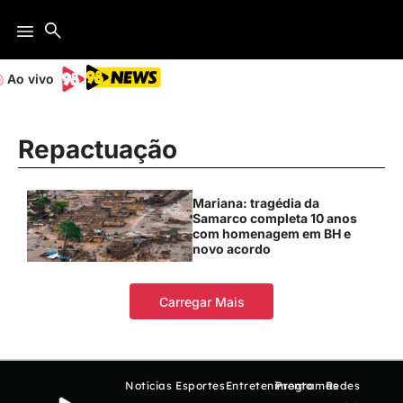
Ao vivo
Repactuação
Mariana: tragédia da
Samarco completa 10 anos
com homenagem em BH e
novo acordo
Carregar Mais
Notícias
Esportes
Entretenimento
Programas
Redes