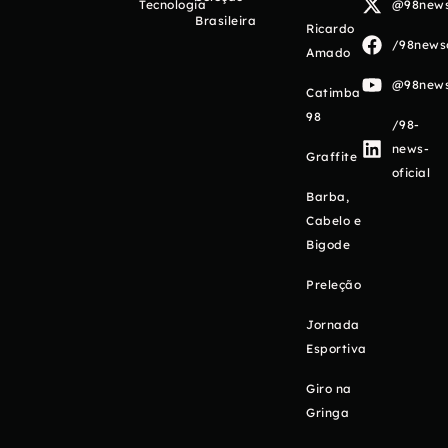
Tecnologia
@98newso
Brasileira
Ricardo
/98newso
Amado
@98newso
Catimba
98
/98-
news-
Graffite
oficial
Barba,
Cabelo e
Bigode
Preleção
Jornada
Esportiva
Giro na
Gringa