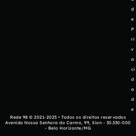
d
e
P
ri
v
a
ci
d
a
d
e
Rede 98 © 2021-2025 • Todos os direitos reservados
Avenida Nossa Senhora do Carmo, 99, Sion - 30.330-000
- Belo Horizonte/MG