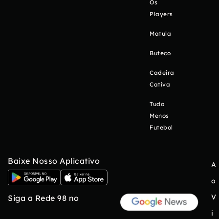
Os
Players
Matula
Buteco
Cadeira
Cativa
Tudo
Menos
Futebol
Baixe Nosso Aplicativo
A
o
V
Siga a Rede 98 no
i