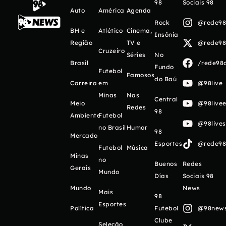
98
Sociais 98
Auto
América
Agenda
Rock
@rede98o
BH e
Atlético
Cinema,
Insônia
Região
TV e
@rede98o
Cruzeiro
Séries
No
Brasil
/rede98o
Fundo
Futebol
Famosos
do Baú
Carreira
em
@98live
Minas
Nas
Central
Meio
@98livee
Redes
98
Ambiente
Futebol
@98live
no Brasil
Humor
98
Mercado
Esportes
@rede98o
Futebol
Música
Minas
no
Buenos
Redes
Gerais
Mundo
Días
Sociais 98
Mundo
News
Mais
98
Esportes
Política
Futebol
@98newso
Clube
Seleção