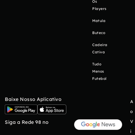
Os
Players
Matula
Buteco
Cadeira
Cativa
Tudo
Menos
Futebol
Baixe Nosso Aplicativo
A
o
V
Siga a Rede 98 no
i