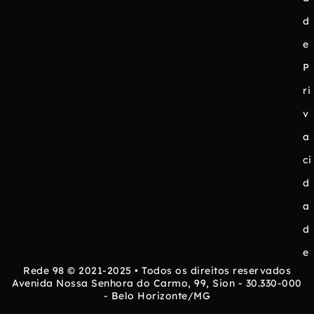
d
e
P
ri
v
a
ci
d
a
d
e
Rede 98 © 2021-2025 • Todos os direitos reservados
Avenida Nossa Senhora do Carmo, 99, Sion - 30.330-000
- Belo Horizonte/MG