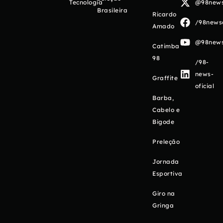
Tecnologia
@98newso
Brasileira
Ricardo
/98newso
Amado
@98newso
Catimba
98
/98-
news-
Graffite
oficial
Barba,
Cabelo e
Bigode
Preleção
Jornada
Esportiva
Giro na
Gringa