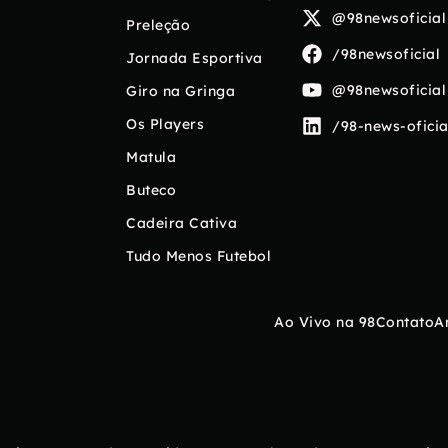
@98newsoficial
Preleção
/98newsoficial
Jornada Esportiva
@98newsoficial
Giro na Gringa
Os Players
/98-news-oficia
Matula
Buteco
Cadeira Cativa
Tudo Menos Futebol
Ao Vivo na 98
Contato
A