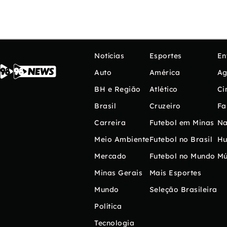
Notícias
Esportes
En
Auto
América
Ag
BH e Região
Atlético
Ci
Brasil
Cruzeiro
Fa
Carreira
Futebol em Minas
Na
Meio Ambiente
Futebol no Brasil
H
Mercado
Futebol no Mundo
Mú
Minas Gerais
Mais Esportes
Mundo
Seleção Brasileira
Política
Tecnologia