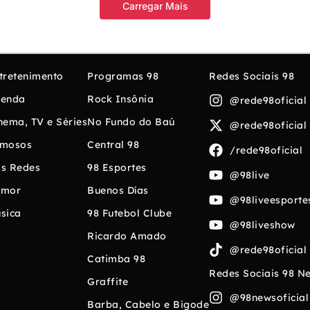
Carregar Mais
tretenimento
Programas 98
Redes Sociais 98
enda
Rock Insônia
@rede98oficial
nema, TV e Séries
No Fundo do Baú
@rede98oficial
mosos
Central 98
/rede98oficial
s Redes
98 Esportes
@98live
umor
Buenos Días
@98liveesporte
sica
98 Futebol Clube
@98liveshow
Ricardo Amado
@rede98oficial
Catimba 98
Redes Sociais 98 N
Graffite
@98newsoficial
Barba, Cabelo e Bigode