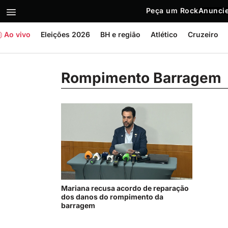
Peça um Rock
Anuncie
Ao vivo
Eleições 2026
BH e região
Atlético
Cruzeiro
Rompimento Barragem
Mariana recusa acordo de reparação
dos danos do rompimento da
barragem