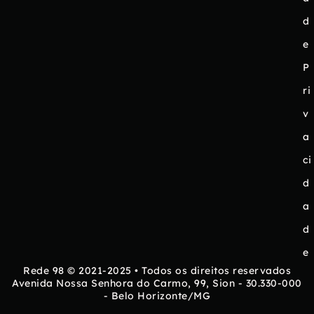
d
e
P
ri
v
a
ci
d
a
d
e
Rede 98 © 2021-2025 • Todos os direitos reservados
Avenida Nossa Senhora do Carmo, 99, Sion - 30.330-000
- Belo Horizonte/MG