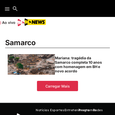
Ao vivo
Samarco
Mariana: tragédia da
Samarco completa 10 anos
com homenagem em BH e
novo acordo
Carregar Mais
Notícias
Esportes
Entretenimento
Programas
Redes