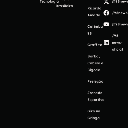
Tecnologia
@98newso
Brasileira
Ricardo
/98newso
Amado
@98newso
Catimba
98
/98-
news-
Graffite
oficial
Barba,
Cabelo e
Bigode
Preleção
Jornada
Esportiva
Giro na
Gringa