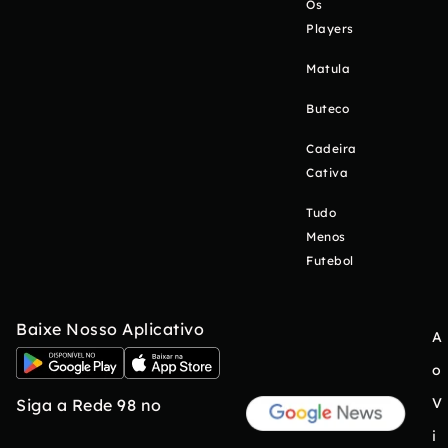
Os
Players
Matula
Buteco
Cadeira
Cativa
Tudo
Menos
Futebol
Baixe Nosso Aplicativo
A
o
V
Siga a Rede 98 no
i