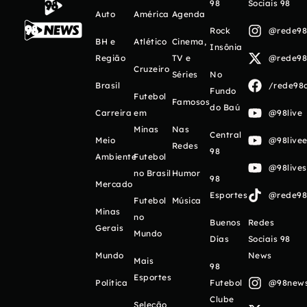
98
Sociais 98
Auto
América
Agenda
Rock
@rede98o
BH e
Atlético
Cinema,
Insônia
Região
TV e
@rede98o
Cruzeiro
Séries
No
Brasil
/rede98o
Fundo
Futebol
Famosos
do Baú
Carreira
em
@98live
Minas
Nas
Central
Meio
@98livee
Redes
98
Ambiente
Futebol
@98live
no Brasil
Humor
98
Mercado
Esportes
@rede98o
Futebol
Música
Minas
no
Buenos
Redes
Gerais
Mundo
Días
Sociais 98
Mundo
News
Mais
98
Esportes
Política
Futebol
@98newso
Clube
Seleção