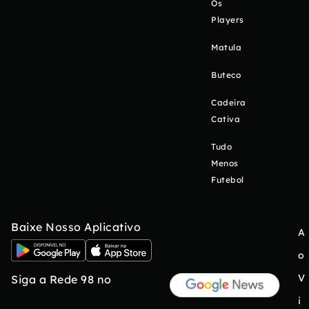
Os
Players
Matula
Buteco
Cadeira
Cativa
Tudo
Menos
Futebol
Baixe Nosso Aplicativo
A
o
V
Siga a Rede 98 no
i