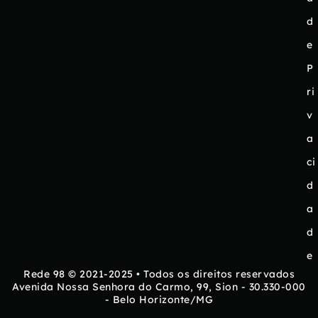
d
e
P
ri
v
a
ci
d
a
d
e
Rede 98 © 2021-2025 • Todos os direitos reservados
Avenida Nossa Senhora do Carmo, 99, Sion - 30.330-000
- Belo Horizonte/MG