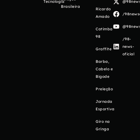
Tecnologia
@98newso
Brasileira
Ricardo
/98newso
Amado
@98newso
Catimba
98
/98-
news-
Graffite
oficial
Barba,
Cabelo e
Bigode
Preleção
Jornada
Esportiva
Giro na
Gringa