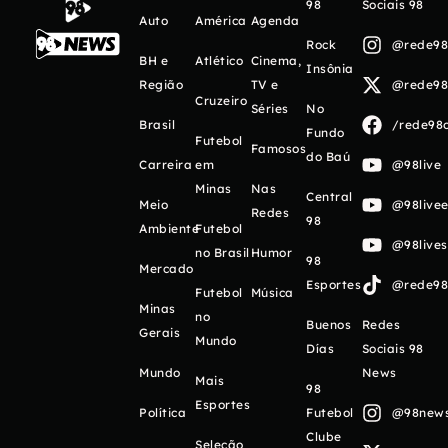
98
Sociais 98
Auto
América
Agenda
Rock
@rede98o
BH e
Atlético
Cinema,
Insônia
Região
TV e
@rede98o
Cruzeiro
Séries
No
Brasil
/rede98o
Fundo
Futebol
Famosos
do Baú
Carreira
em
@98live
Minas
Nas
Central
Meio
@98livee
Redes
98
Ambiente
Futebol
@98live
no Brasil
Humor
98
Mercado
Esportes
@rede98o
Futebol
Música
Minas
no
Buenos
Redes
Gerais
Mundo
Días
Sociais 98
Mundo
News
Mais
98
Esportes
Política
Futebol
@98newso
Clube
Seleção