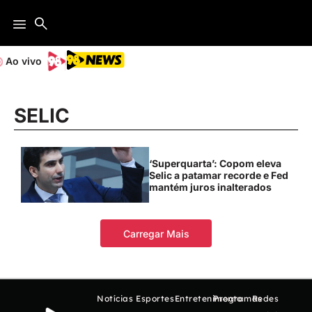
Ao vivo
SELIC
‘Superquarta’: Copom eleva
Selic a patamar recorde e Fed
mantém juros inalterados
Carregar Mais
Notícias
Esportes
Entretenimento
Programas
Redes