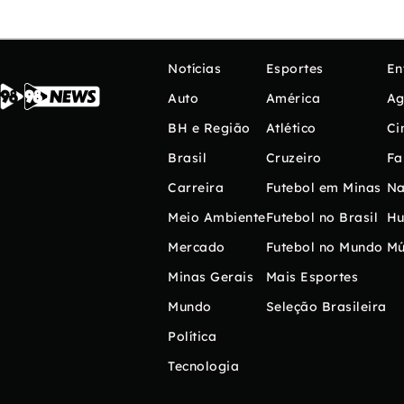
Notícias
Esportes
En
Auto
América
Ag
BH e Região
Atlético
Ci
Brasil
Cruzeiro
Fa
Carreira
Futebol em Minas
Na
Meio Ambiente
Futebol no Brasil
H
Mercado
Futebol no Mundo
Mú
Minas Gerais
Mais Esportes
Mundo
Seleção Brasileira
Política
Tecnologia