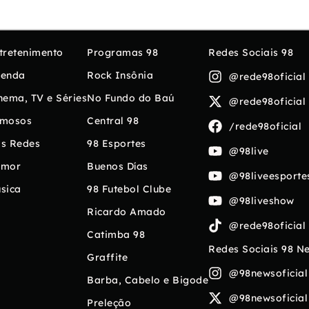
tretenimento
Programas 98
Redes Sociais 98
enda
Rock Insônia
@rede98oficial
nema, TV e Séries
No Fundo do Baú
@rede98oficial
mosos
Central 98
/rede98oficial
s Redes
98 Esportes
@98live
umor
Buenos Días
@98liveesporte
sica
98 Futebol Clube
@98liveshow
Ricardo Amado
@rede98oficial
Catimba 98
Redes Sociais 98 N
Graffite
@98newsoficial
Barba, Cabelo e Bigode
@98newsoficial
Preleção