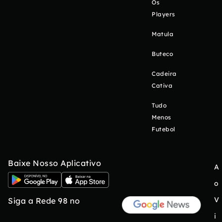
Os
Players
Matula
Buteco
Cadeira
Cativa
Tudo
Menos
Futebol
Baixe Nosso Aplicativo
A
o
V
Siga a Rede 98 no
i