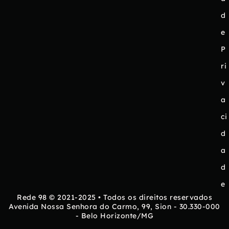
d
e
P
ri
v
a
ci
d
a
d
e
Rede 98 © 2021-2025 • Todos os direitos reservados
Avenida Nossa Senhora do Carmo, 99, Sion - 30.330-000
- Belo Horizonte/MG