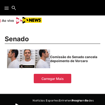
Ao vivo
Senado
Comissão do Senado cancela
depoimento de Vorcaro
Carregar Mais
Notícias
Esportes
Entretenimento
Programas
Redes