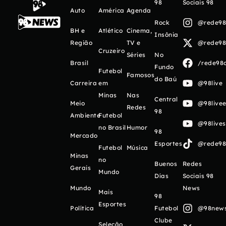
98
Sociais 98
Auto
América
Agenda
Rock
@rede98o
BH e
Atlético
Cinema,
Insônia
Região
TV e
@rede98o
Cruzeiro
Séries
No
Brasil
/rede98o
Fundo
Futebol
Famosos
do Baú
Carreira
em
@98live
Minas
Nas
Central
Meio
@98livee
Redes
98
Ambiente
Futebol
@98live
no Brasil
Humor
98
Mercado
Esportes
@rede98o
Futebol
Música
Minas
no
Buenos
Redes
Gerais
Mundo
Días
Sociais 98
Mundo
News
Mais
98
Esportes
Política
Futebol
@98newso
Clube
Seleção