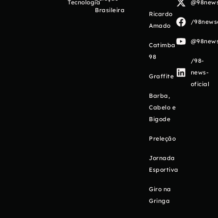
Tecnologia
@98newso
Brasileira
Ricardo
/98newso
Amado
@98newso
Catimba
98
/98-
news-
Graffite
oficial
Barba,
Cabelo e
Bigode
Preleção
Jornada
Esportiva
Giro na
Gringa