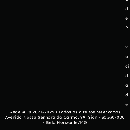
d
e
P
ri
v
a
ci
d
a
d
e
Rede 98 © 2021-2025 • Todos os direitos reservados
Avenida Nossa Senhora do Carmo, 99, Sion - 30.330-000
- Belo Horizonte/MG