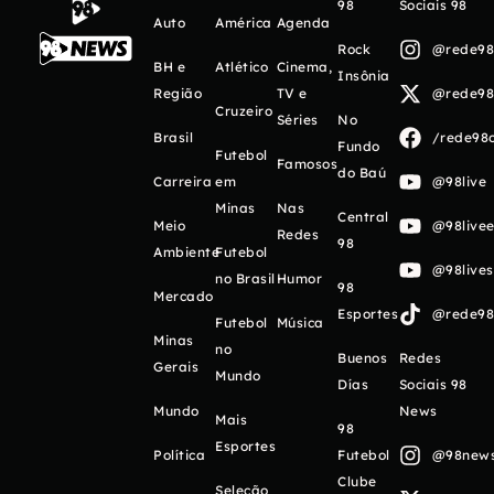
98
Sociais 98
Auto
América
Agenda
Rock
@rede98o
BH e
Atlético
Cinema,
Insônia
Região
TV e
@rede98o
Cruzeiro
Séries
No
Brasil
/rede98o
Fundo
Futebol
Famosos
do Baú
Carreira
em
@98live
Minas
Nas
Central
Meio
@98livee
Redes
98
Ambiente
Futebol
@98live
no Brasil
Humor
98
Mercado
Esportes
@rede98o
Futebol
Música
Minas
no
Buenos
Redes
Gerais
Mundo
Días
Sociais 98
Mundo
News
Mais
98
Esportes
Política
Futebol
@98newso
Clube
Seleção