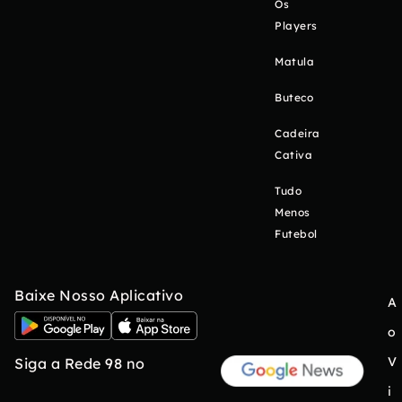
Os
Players
Matula
Buteco
Cadeira
Cativa
Tudo
Menos
Futebol
Baixe Nosso Aplicativo
A
o
V
Siga a Rede 98 no
i