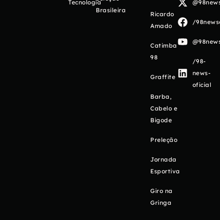
Tecnologia
@98newso
Brasileira
Ricardo
/98newso
Amado
@98newso
Catimba
98
/98-
news-
Graffite
oficial
Barba,
Cabelo e
Bigode
Preleção
Jornada
Esportiva
Giro na
Gringa