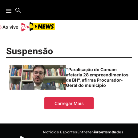
Ao vivo
Suspensão
“Paralisação do Comam
afetaria 28 empreendimentos
de BH”, afirma Procurador-
Geral do município
Carregar Mais
Notícias
Esportes
Entretenimento
Programas
Redes