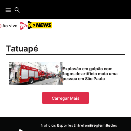
Ao vivo
Tatuapé
Explosão em galpão com
fogos de artifício mata uma
pessoa em São Paulo
Carregar Mais
Notícias
Esportes
Entretenimento
Programas
Redes