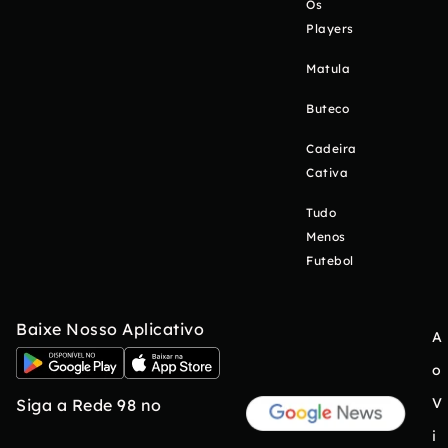
Os
Players
Matula
Buteco
Cadeira
Cativa
Tudo
Menos
Futebol
Baixe Nosso Aplicativo
A
o
V
Siga a Rede 98 no
i