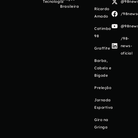
Tecnologia
@98newso
Brasileira
Ricardo
/98newso
Amado
@98newso
Catimba
98
/98-
news-
Graffite
oficial
Barba,
Cabelo e
Bigode
Preleção
Jornada
Esportiva
Giro na
Gringa