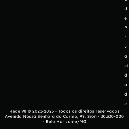
d
e
P
ri
v
a
ci
d
a
d
e
Rede 98 © 2021-2025 • Todos os direitos reservados
Avenida Nossa Senhora do Carmo, 99, Sion - 30.330-000
- Belo Horizonte/MG