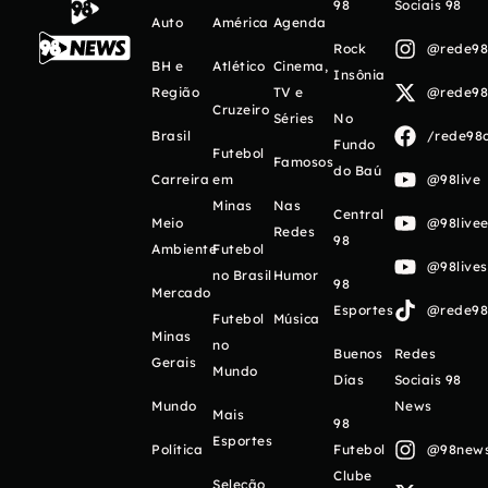
98
Sociais 98
Auto
América
Agenda
Rock
@rede98o
BH e
Atlético
Cinema,
Insônia
Região
TV e
@rede98o
Cruzeiro
Séries
No
Brasil
/rede98o
Fundo
Futebol
Famosos
do Baú
Carreira
em
@98live
Minas
Nas
Central
Meio
@98livee
Redes
98
Ambiente
Futebol
@98live
no Brasil
Humor
98
Mercado
Esportes
@rede98o
Futebol
Música
Minas
no
Buenos
Redes
Gerais
Mundo
Días
Sociais 98
Mundo
News
Mais
98
Esportes
Política
Futebol
@98newso
Clube
Seleção