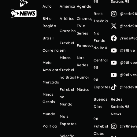
98
Sociais 98
Auto
América
Agenda
Rock
@rede98o
BH e
Atlético
Cinema,
Insônia
Região
TV e
@rede98o
Cruzeiro
Séries
No
Brasil
/rede98o
Fundo
Futebol
Famosos
do Baú
Carreira
em
@98live
Minas
Nas
Central
Meio
@98livee
Redes
98
Ambiente
Futebol
@98live
no Brasil
Humor
98
Mercado
Esportes
@rede98o
Futebol
Música
Minas
no
Buenos
Redes
Gerais
Mundo
Días
Sociais 98
Mundo
News
Mais
98
Esportes
Política
Futebol
@98newso
Clube
Seleção