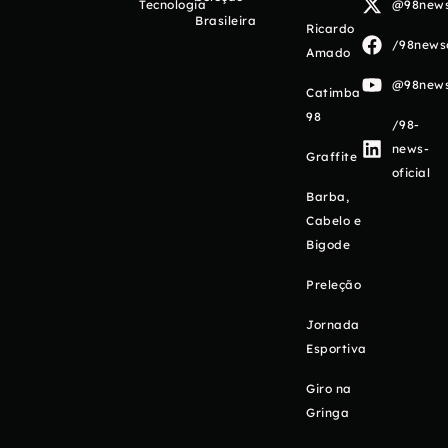
Tecnologia
@98newso
Brasileira
Ricardo
/98newso
Amado
@98newso
Catimba
98
/98-
news-
Graffite
oficial
Barba,
Cabelo e
Bigode
Preleção
Jornada
Esportiva
Giro na
Gringa