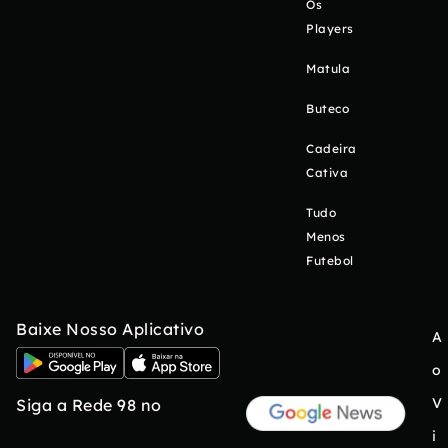
Os
Players
Matula
Buteco
Cadeira
Cativa
Tudo
Menos
Futebol
Baixe Nosso Aplicativo
A
o
V
Siga a Rede 98 no
i