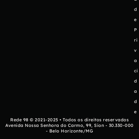
d
e
P
ri
v
a
ci
d
a
d
e
Rede 98 © 2021-2025 • Todos os direitos reservados
Avenida Nossa Senhora do Carmo, 99, Sion - 30.330-000
- Belo Horizonte/MG