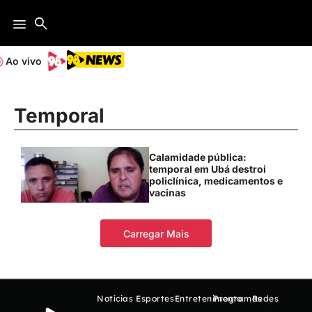
Ao vivo
Temporal
Calamidade pública:
temporal em Ubá destroi
policlínica, medicamentos e
vacinas
Carregar Mais
Notícias
Esportes
Entretenimento
Programas
Redes