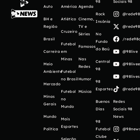
98
Sociais 98
Auto
América
Agenda
Rock
@rede98o
BH e
Atlético
Cinema,
Insônia
Região
TV e
@rede98o
Cruzeiro
Séries
No
Brasil
/rede98o
Fundo
Futebol
Famosos
do Baú
Carreira
em
@98live
Minas
Nas
Central
Meio
@98livee
Redes
98
Ambiente
Futebol
@98live
no Brasil
Humor
98
Mercado
Esportes
@rede98o
Futebol
Música
Minas
no
Buenos
Redes
Gerais
Mundo
Días
Sociais 98
Mundo
News
Mais
98
Esportes
Política
Futebol
@98newso
Clube
Seleção