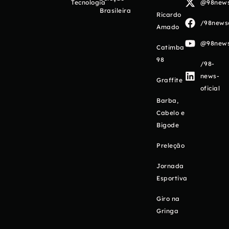
Tecnologia
@98newso
Brasileira
Ricardo
/98newso
Amado
@98newso
Catimba
98
/98-
news-
Graffite
oficial
Barba,
Cabelo e
Bigode
Preleção
Jornada
Esportiva
Giro na
Gringa