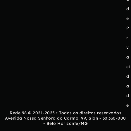
d
e
P
ri
v
a
ci
d
a
d
e
Rede 98 © 2021-2025 • Todos os direitos reservados
Avenida Nossa Senhora do Carmo, 99, Sion - 30.330-000
- Belo Horizonte/MG