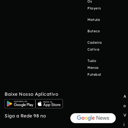
Os
Players
Matula
Buteco
Cadeira
Cativa
Tudo
Menos
Futebol
Baixe Nosso Aplicativo
A
o
V
Siga a Rede 98 no
i