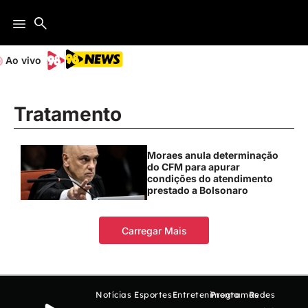
Ao vivo
Tratamento
Moraes anula determinação
do CFM para apurar
condições do atendimento
prestado a Bolsonaro
Carregar Mais
Notícias
Esportes
Entretenimento
Programas
Redes