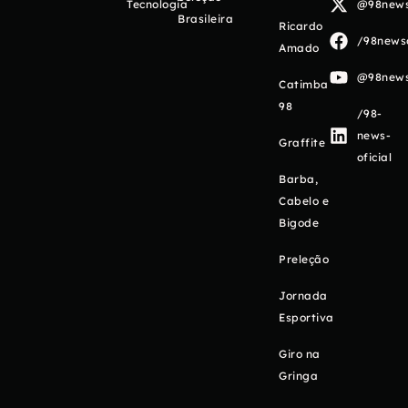
Tecnologia
@98newso
Brasileira
Ricardo
/98newso
Amado
@98newso
Catimba
98
/98-
news-
Graffite
oficial
Barba,
Cabelo e
Bigode
Preleção
Jornada
Esportiva
Giro na
Gringa