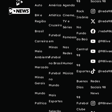
98
Sociais 98
Auto
América
Agenda
Rock
@rede98o
BH e
Atlético
Cinema,
Insônia
Região
TV e
@rede98o
Cruzeiro
Séries
No
Brasil
/rede98o
Fundo
Futebol
Famosos
do Baú
Carreira
em
@98live
Minas
Nas
Central
Meio
@98livee
Redes
98
Ambiente
Futebol
@98live
no Brasil
Humor
98
Mercado
Esportes
@rede98o
Futebol
Música
Minas
no
Buenos
Redes
Gerais
Mundo
Días
Sociais 98
Mundo
News
Mais
98
Esportes
Política
Futebol
@98newso
Clube
Seleção