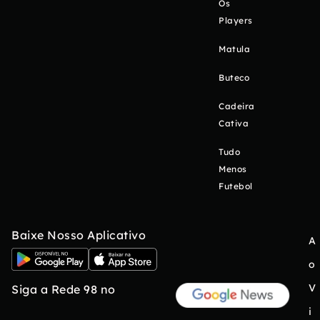
Os
Players
Matula
Buteco
Cadeira
Cativa
Tudo
Menos
Futebol
Baixe Nosso Aplicativo
A
o
V
Siga a Rede 98 no
i