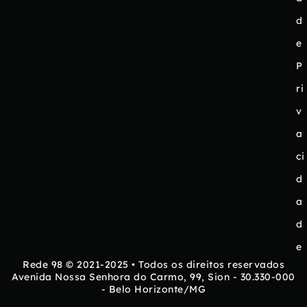
d
e
P
ri
v
a
ci
d
a
d
e
Rede 98 © 2021-2025 • Todos os direitos reservados
Avenida Nossa Senhora do Carmo, 99, Sion - 30.330-000
- Belo Horizonte/MG