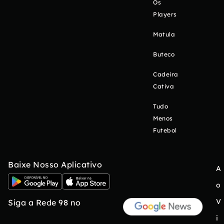
Os
Players
Matula
Buteco
Cadeira
Cativa
Tudo
Menos
Futebol
Baixe Nosso Aplicativo
A
o
V
Siga a Rede 98 no
i