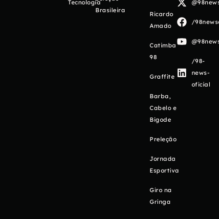
Tecnologia
@98newso
Brasileira
Ricardo
/98newso
Amado
@98newso
Catimba
98
/98-
news-
Graffite
oficial
Barba,
Cabelo e
Bigode
Preleção
Jornada
Esportiva
Giro na
Gringa