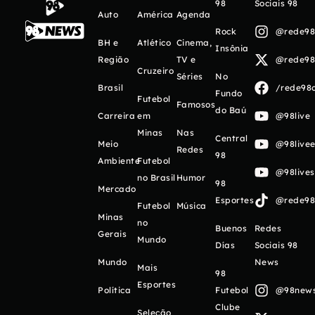
98
Sociais 98
Auto
América
Agenda
Rock
@rede98o
BH e
Atlético
Cinema,
Insônia
Região
TV e
@rede98o
Cruzeiro
Séries
No
Brasil
/rede98o
Fundo
Futebol
Famosos
do Baú
Carreira
em
@98live
Minas
Nas
Central
Meio
@98livee
Redes
98
Ambiente
Futebol
@98live
no Brasil
Humor
98
Mercado
Esportes
@rede98o
Futebol
Música
Minas
no
Buenos
Redes
Gerais
Mundo
Días
Sociais 98
Mundo
News
Mais
98
Esportes
Política
Futebol
@98newso
Clube
Seleção