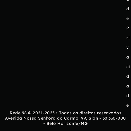
d
e
P
ri
v
a
ci
d
a
d
e
Rede 98 © 2021-2025 • Todos os direitos reservados
Avenida Nossa Senhora do Carmo, 99, Sion - 30.330-000
- Belo Horizonte/MG