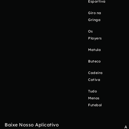
Esportiva
Giro na
Gringa
Os
Players
Matula
Buteco
Cadeira
Cativa
Tudo
Menos
Futebol
Baixe Nosso Aplicativo
A