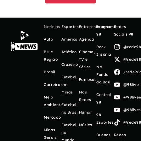
Notícias
Esportes
Entretenimento
Programas
Redes
98
Sociais 98
Auto
América
Agenda
Rock
@rede98o
BH e
Atlético
Cinema,
Insônia
Região
TV e
@rede98o
Cruzeiro
Séries
No
Brasil
/rede98o
Fundo
Futebol
Famosos
do Baú
Carreira
em
@98live
Minas
Nas
Central
Meio
@98livee
Redes
98
Ambiente
Futebol
@98live
no Brasil
Humor
98
Mercado
Esportes
@rede98o
Futebol
Música
Minas
no
Buenos
Redes
Gerais
Mundo