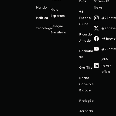
Días
Sociais 98
Mundo
News
Mais
98
Esportes
Política
Futebol
@98newso
Clube
Seleção
Tecnologia
@98newso
Brasileira
Ricardo
/98newso
Amado
@98newso
Catimba
98
/98-
news-
Graffite
oficial
Barba,
Cabelo e
Bigode
Preleção
Jornada