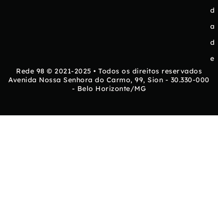
d
a
d
e
Rede 98 © 2021-2025 • Todos os direitos reservados
Avenida Nossa Senhora do Carmo, 99, Sion - 30.330-000
- Belo Horizonte/MG