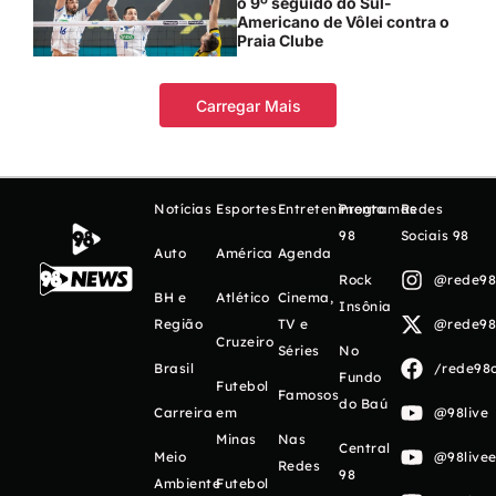
o 9º seguido do Sul-
Americano de Vôlei contra o
Praia Clube
Carregar Mais
Notícias
Esportes
Entretenimento
Programas
Redes
98
Sociais 98
Auto
América
Agenda
Rock
@rede98o
BH e
Atlético
Cinema,
Insônia
Região
TV e
@rede98o
Cruzeiro
Séries
No
Brasil
/rede98o
Fundo
Futebol
Famosos
do Baú
Carreira
em
@98live
Minas
Nas
Central
Meio
@98livee
Redes
98
Ambiente
Futebol