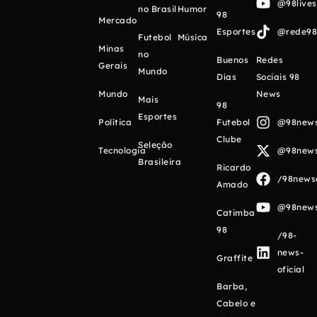
@98live
no Brasil
Humor
98
Mercado
Esportes
@rede98o
Futebol
Música
Minas
no
Buenos
Redes
Gerais
Mundo
Días
Sociais 98
Mundo
News
Mais
98
Esportes
Política
Futebol
@98newso
Clube
Seleção
Tecnologia
@98newso
Brasileira
Ricardo
/98newso
Amado
@98newso
Catimba
98
/98-
news-
Graffite
oficial
Barba,
Cabelo e