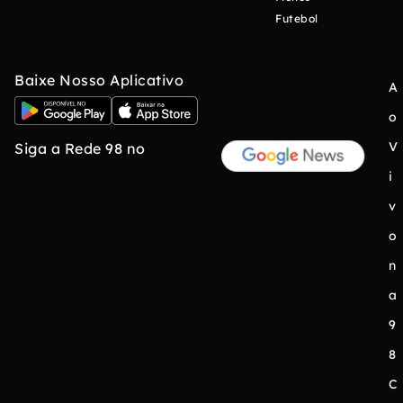
Futebol
Baixe Nosso Aplicativo
A
o
V
Siga a Rede 98 no
i
v
o
n
a
9
8
C