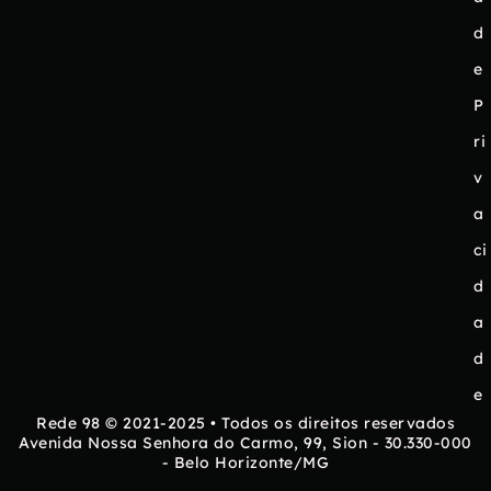
d
e
P
ri
v
a
ci
d
a
d
e
Rede 98 © 2021-2025 • Todos os direitos reservados
Avenida Nossa Senhora do Carmo, 99, Sion - 30.330-000
- Belo Horizonte/MG