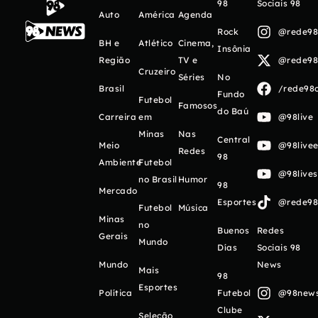
98
Sociais 98
Auto
América
Agenda
Rock
@rede98o
BH e
Atlético
Cinema,
Insônia
Região
TV e
@rede98o
Cruzeiro
Séries
No
Brasil
/rede98o
Fundo
Futebol
Famosos
do Baú
Carreira
em
@98live
Minas
Nas
Central
Meio
@98livee
Redes
98
Ambiente
Futebol
@98live
no Brasil
Humor
98
Mercado
Esportes
@rede98o
Futebol
Música
Minas
no
Buenos
Redes
Gerais
Mundo
Días
Sociais 98
Mundo
News
Mais
98
Esportes
Política
Futebol
@98newso
Clube
Seleção