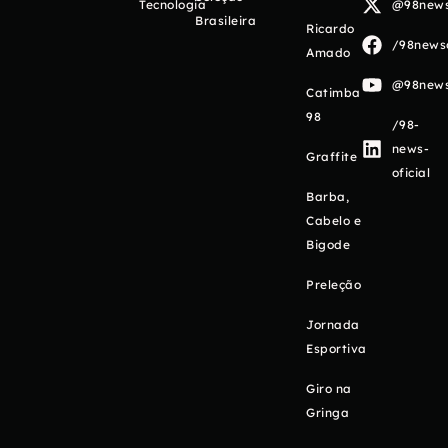
Tecnologia
@98newso
Brasileira
Ricardo
/98newso
Amado
@98newso
Catimba
98
/98-
news-
Graffite
oficial
Barba,
Cabelo e
Bigode
Preleção
Jornada
Esportiva
Giro na
Gringa