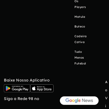
Os
Players
Matula
Buteco
Cadeira
Cativa
Tudo
Menos
Futebol
Baixe Nosso Aplicativo
A
o
V
Siga a Rede 98 no
i