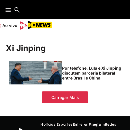
Ao vivo
Xi Jinping
Por telefone, Lula e Xi Jinping
discutem parceria bilateral
entre Brasil e China
Carregar Mais
Notícias
Esportes
Entretenimento
Programas
Redes