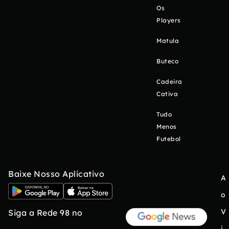
Os
Players
Matula
Buteco
Cadeira
Cativa
Tudo
Menos
Futebol
Baixe Nosso Aplicativo
A
o
V
Siga a Rede 98 no
i