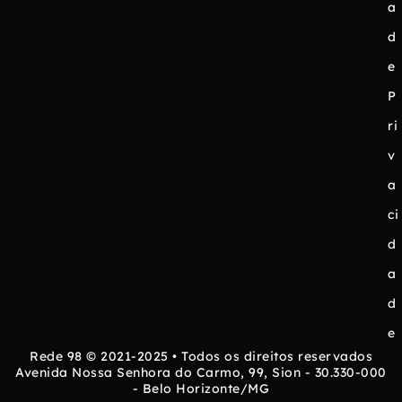
a
d
e
P
ri
v
a
ci
d
a
d
e
Rede 98 © 2021-2025 • Todos os direitos reservados
Avenida Nossa Senhora do Carmo, 99, Sion - 30.330-000
- Belo Horizonte/MG