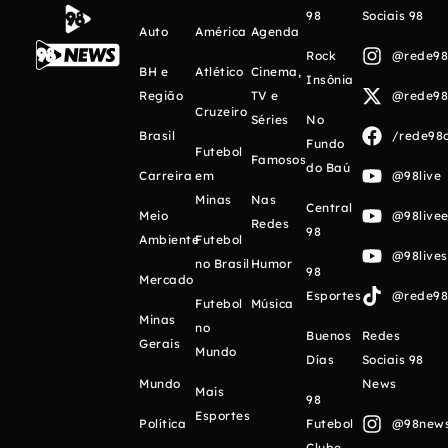
98
Sociais 98
Auto
América
Agenda
Rock
@rede98o
BH e
Atlético
Cinema,
Insônia
Região
TV e
@rede98o
Cruzeiro
Séries
No
Brasil
/rede98o
Fundo
Futebol
Famosos
do Baú
Carreira
em
@98live
Minas
Nas
Central
Meio
@98livee
Redes
98
Ambiente
Futebol
@98live
no Brasil
Humor
98
Mercado
Esportes
@rede98o
Futebol
Música
Minas
no
Buenos
Redes
Gerais
Mundo
Días
Sociais 98
Mundo
News
Mais
98
Esportes
Política
Futebol
@98newso
Clube