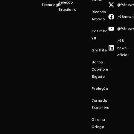
Seleção
Tecnologia
@98newso
Brasileira
Ricardo
/98newso
Amado
@98newso
Catimba
98
/98-
news-
Graffite
oficial
Barba,
Cabelo e
Bigode
Preleção
Jornada
Esportiva
Giro na
Gringa