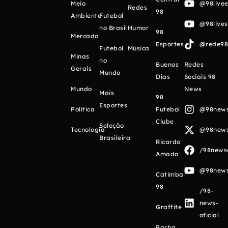
Meio
@98livee
Redes
98
Ambiente
Futebol
@98live
no Brasil
Humor
98
Mercado
Esportes
@rede98o
Futebol
Música
Minas
no
Buenos
Redes
Gerais
Mundo
Días
Sociais 98
Mundo
News
Mais
98
Esportes
Política
Futebol
@98newso
Clube
Seleção
Tecnologia
@98newso
Brasileira
Ricardo
/98newso
Amado
@98newso
Catimba
98
/98-
news-
Graffite
oficial
Barba,