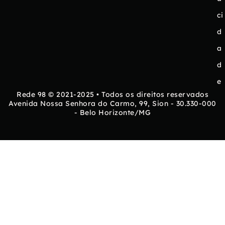
ci
d
a
d
e
Rede 98 © 2021-2025 • Todos os direitos reservados
Avenida Nossa Senhora do Carmo, 99, Sion - 30.330-000
- Belo Horizonte/MG