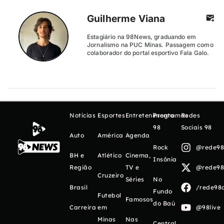
Guilherme Viana
Estagiário na 98News, graduando em
Jornalismo na PUC Minas. Passagem como
colaborador do portal esportivo Fala Galo.
Notícias
Esportes
Entretenimento
Programas
Redes
98
Sociais 98
Auto
América
Agenda
Rock
@rede98o
BH e
Atlético
Cinema,
Insônia
Região
TV e
@rede98o
Cruzeiro
Séries
No
Brasil
/rede98o
Fundo
Futebol
Famosos
do Baú
Carreira
em
@98live
Minas
Nas
Central