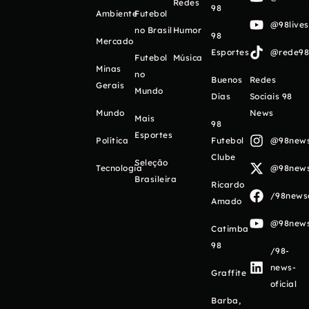
Redes
98
Ambiente
Futebol
@98live
no Brasil
Humor
98
Mercado
Esportes
@rede98o
Futebol
Música
Minas
no
Buenos
Redes
Gerais
Mundo
Días
Sociais 98
Mundo
News
Mais
98
Esportes
Política
Futebol
@98newso
Clube
Seleção
Tecnologia
@98newso
Brasileira
Ricardo
/98newso
Amado
@98newso
Catimba
98
/98-
news-
Graffite
oficial
Barba,