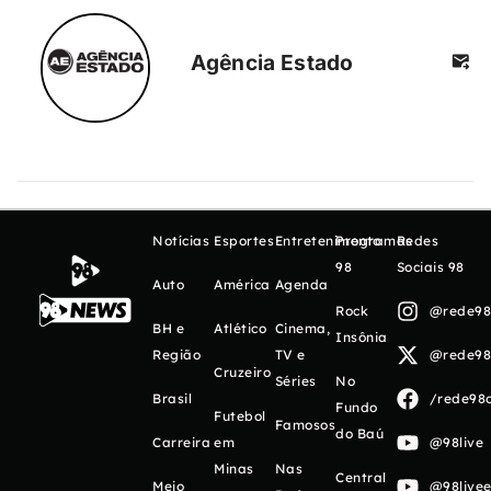
Agência Estado
Notícias
Esportes
Entretenimento
Programas
Redes
98
Sociais 98
Auto
América
Agenda
Rock
@rede98o
BH e
Atlético
Cinema,
Insônia
Região
TV e
@rede98o
Cruzeiro
Séries
No
Brasil
/rede98o
Fundo
Futebol
Famosos
do Baú
Carreira
em
@98live
Minas
Nas
Central
Meio
@98livee