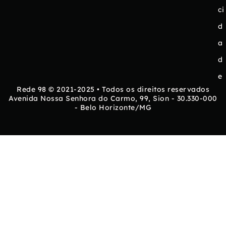
ci
d
a
d
e
Rede 98 © 2021-2025 • Todos os direitos reservados
Avenida Nossa Senhora do Carmo, 99, Sion - 30.330-000
- Belo Horizonte/MG