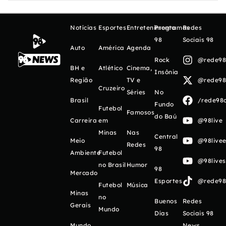
Notícias
Esportes
Entretenimento
Programas
Redes
98
Sociais 98
Auto
América
Agenda
Rock
@rede98o
BH e
Atlético
Cinema,
Insônia
Região
TV e
@rede98o
Cruzeiro
Séries
No
Brasil
/rede98o
Fundo
Futebol
Famosos
do Baú
Carreira
em
@98live
Minas
Nas
Central
Meio
@98livee
Redes
98
Ambiente
Futebol
@98live
no Brasil
Humor
98
Mercado
Esportes
@rede98o
Futebol
Música
Minas
no
Buenos
Redes
Gerais
Mundo
Días
Sociais 98
Mundo
News