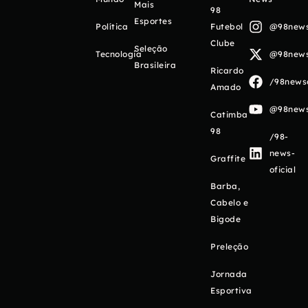
Mais
98
Esportes
Política
Futebol
@98newso
Clube
Seleção
Tecnologia
@98newso
Brasileira
Ricardo
/98newso
Amado
@98newso
Catimba
98
/98-
news-
Graffite
oficial
Barba,
Cabelo e
Bigode
Preleção
Jornada
Esportiva