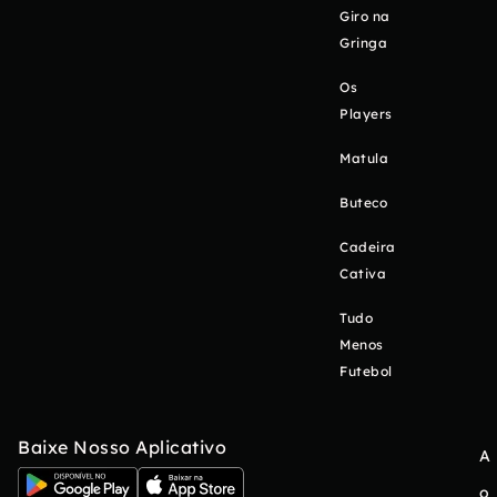
Giro na
Gringa
Os
Players
Matula
Buteco
Cadeira
Cativa
Tudo
Menos
Futebol
Baixe Nosso Aplicativo
A
o