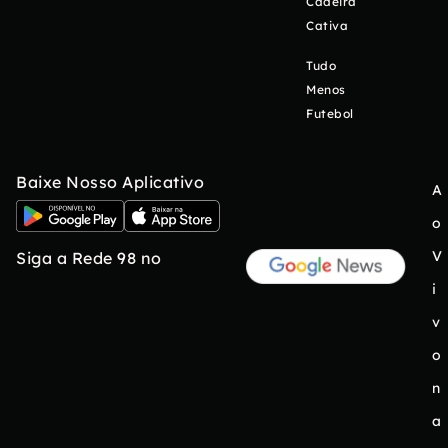
Cadeira
Cativa
Tudo
Menos
Futebol
Baixe Nosso Aplicativo
A
o
V
Siga a Rede 98 no
i
v
o
n
a