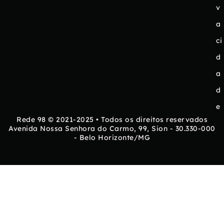
v
a
ci
d
a
d
e
Rede 98 © 2021-2025 • Todos os direitos reservados
Avenida Nossa Senhora do Carmo, 99, Sion - 30.330-000
- Belo Horizonte/MG