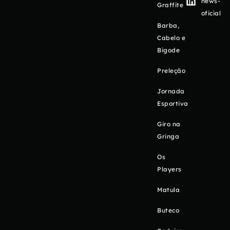
news-
Graffite
oficial
Barba,
Cabelo e
Bigode
Preleção
Jornada
Esportiva
Giro na
Gringa
Os
Players
Matula
Buteco