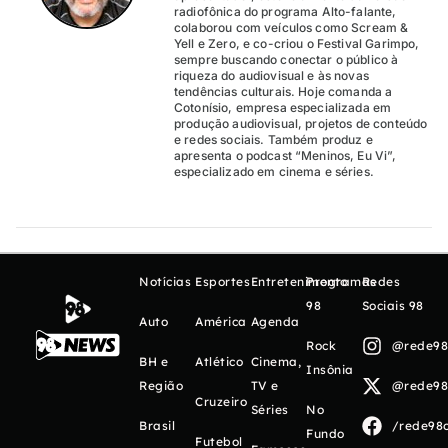
radiofônica do programa Alto-falante,
colaborou com veículos como Scream &
Yell e Zero, e co-criou o Festival Garimpo,
sempre buscando conectar o público à
riqueza do audiovisual e às novas
tendências culturais. Hoje comanda a
Cotonísio, empresa especializada em
produção audiovisual, projetos de conteúdo
e redes sociais. Também produz e
apresenta o podcast “Meninos, Eu Vi”,
especializado em cinema e séries.
Notícias
Esportes
Entretenimento
Programas
Redes
98
Sociais 98
Auto
América
Agenda
Rock
@rede98o
BH e
Atlético
Cinema,
Insônia
Região
TV e
@rede98o
Cruzeiro
Séries
No
Brasil
/rede98o
Fundo
Futebol