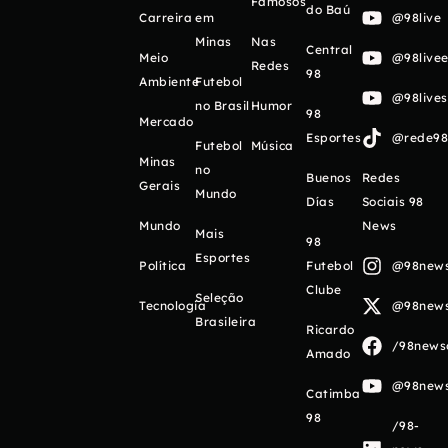
Famosos
do Baú
Carreira
em
@98live
Minas
Nas
Central
Meio
@98livee
Redes
98
Ambiente
Futebol
@98live
no Brasil
Humor
98
Mercado
Esportes
@rede98o
Futebol
Música
Minas
no
Buenos
Redes
Gerais
Mundo
Días
Sociais 98
Mundo
News
Mais
98
Esportes
Política
Futebol
@98newso
Clube
Seleção
Tecnologia
@98newso
Brasileira
Ricardo
/98newso
Amado
@98newso
Catimba
98
/98-