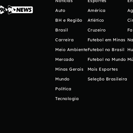
Notícias
Esportes
En
Auto
América
Ag
BH e Região
Atlético
Ci
Brasil
Cruzeiro
Fa
Carreira
Futebol em Minas
Na
Meio Ambiente
Futebol no Brasil
H
Mercado
Futebol no Mundo
Mú
Minas Gerais
Mais Esportes
Mundo
Seleção Brasileira
Política
Tecnologia