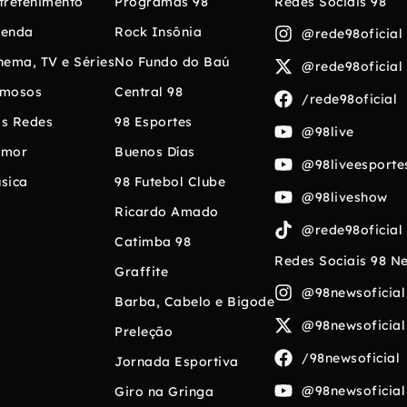
tretenimento
Programas 98
Redes Sociais 98
enda
Rock Insônia
@rede98oficial
nema, TV e Séries
No Fundo do Baú
@rede98oficial
mosos
Central 98
/rede98oficial
s Redes
98 Esportes
@98live
umor
Buenos Días
@98liveesporte
sica
98 Futebol Clube
@98liveshow
Ricardo Amado
@rede98oficial
Catimba 98
Redes Sociais 98 N
Graffite
@98newsoficial
Barba, Cabelo e Bigode
@98newsoficial
Preleção
/98newsoficial
Jornada Esportiva
@98newsoficial
Giro na Gringa