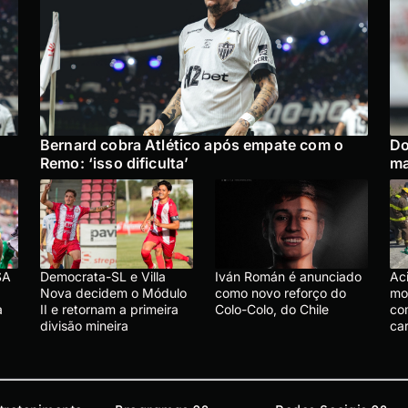
Bernard cobra Atlético após empate com o
Do
Remo: ‘isso dificulta’
ma
SA
Democrata-SL e Villa
Iván Román é anunciado
Ac
Nova decidem o Módulo
como novo reforço do
mo
a
II e retornam a primeira
Colo-Colo, do Chile
co
divisão mineira
ca