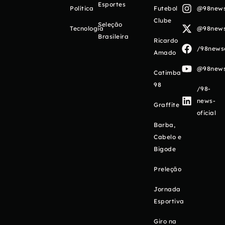
Esportes
Política
Futebol
@98newso
Clube
Seleção
Tecnologia
@98newso
Brasileira
Ricardo
/98newso
Amado
@98newso
Catimba
98
/98-
news-
Graffite
oficial
Barba,
Cabelo e
Bigode
Preleção
Jornada
Esportiva
Giro na