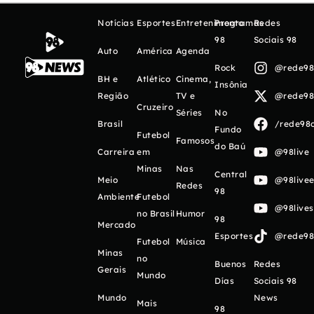
Notícias
Esportes
Entretenimento
Programas
Redes
98
Sociais 98
Auto
América
Agenda
Rock
@rede98o
BH e
Atlético
Cinema,
Insônia
Região
TV e
@rede98o
Cruzeiro
Séries
No
Brasil
/rede98o
Fundo
Futebol
Famosos
do Baú
Carreira
em
@98live
Minas
Nas
Central
Meio
@98livee
Redes
98
Ambiente
Futebol
@98live
no Brasil
Humor
98
Mercado
Esportes
@rede98o
Futebol
Música
Minas
no
Buenos
Redes
Gerais
Mundo
Días
Sociais 98
Mundo
News
Mais
98