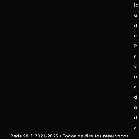
ic
a
d
e
P
ri
v
a
ci
d
a
d
e
Rede 98 © 2021-2025 • Todos os direitos reservados