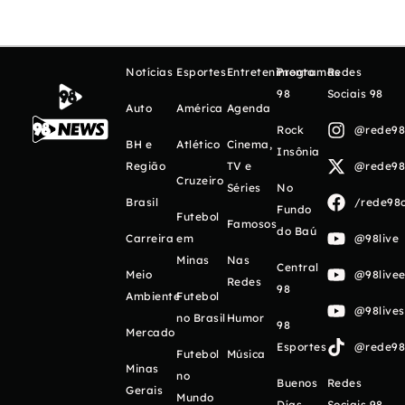
Notícias
Esportes
Entretenimento
Programas
Redes
98
Sociais 98
Auto
América
Agenda
Rock
@rede98o
BH e
Atlético
Cinema,
Insônia
Região
TV e
@rede98o
Cruzeiro
Séries
No
Brasil
/rede98o
Fundo
Futebol
Famosos
do Baú
Carreira
em
@98live
Minas
Nas
Central
Meio
@98livee
Redes
98
Ambiente
Futebol
@98live
no Brasil
Humor
98
Mercado
Esportes
@rede98o
Futebol
Música
Minas
no
Buenos
Redes
Gerais
Mundo
Días
Sociais 98