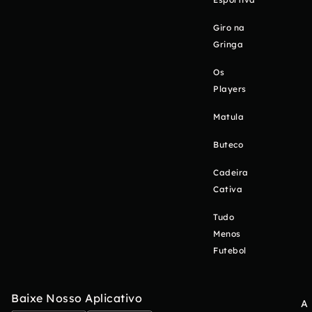
Giro na
Gringa
Os
Players
Matula
Buteco
Cadeira
Cativa
Tudo
Menos
Futebol
Baixe Nosso Aplicativo
A