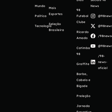
Mundo
News
Mais
98
Esportes
Política
Futebol
@98newso
Clube
Seleção
Tecnologia
@98newso
Brasileira
Ricardo
/98newso
Amado
@98newso
Catimba
98
/98-
news-
Graffite
oficial
Barba,
Cabelo e
Bigode
Preleção
Jornada
Esportiva