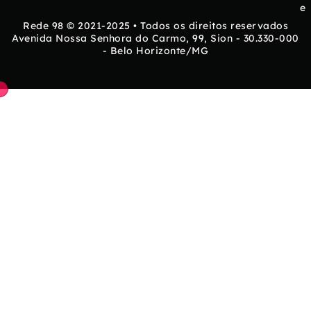
e
Rede 98 © 2021-2025 • Todos os direitos reservados
Avenida Nossa Senhora do Carmo, 99, Sion - 30.330-000
- Belo Horizonte/MG