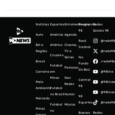
Notícias
Esportes
Entretenimento
Programas
Redes
98
Sociais 98
Auto
América
Agenda
Rock
@rede98o
BH e
Atlético
Cinema,
Insônia
Região
TV e
@rede98o
Cruzeiro
Séries
No
Brasil
/rede98o
Fundo
Futebol
Famosos
do Baú
Carreira
em
@98live
Minas
Nas
Central
Meio
@98livee
Redes
98
Ambiente
Futebol
@98live
no Brasil
Humor
98
Mercado
Esportes
@rede98o
Futebol
Música
Minas
no
Buenos
Redes
Gerais