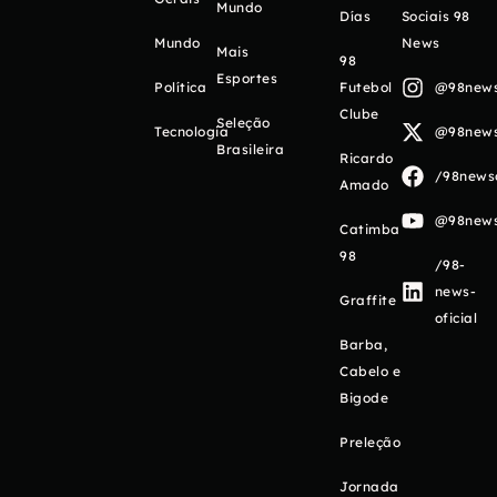
Mundo
Días
Sociais 98
Mundo
News
Mais
98
Esportes
Política
Futebol
@98newso
Clube
Seleção
Tecnologia
@98newso
Brasileira
Ricardo
/98newso
Amado
@98newso
Catimba
98
/98-
news-
Graffite
oficial
Barba,
Cabelo e
Bigode
Preleção
Jornada