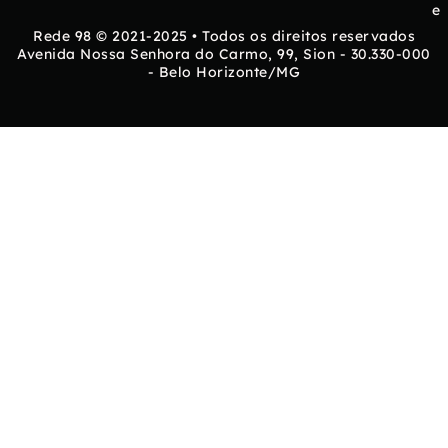
e
Rede 98 © 2021-2025 • Todos os direitos reservados
Avenida Nossa Senhora do Carmo, 99, Sion - 30.330-000
- Belo Horizonte/MG