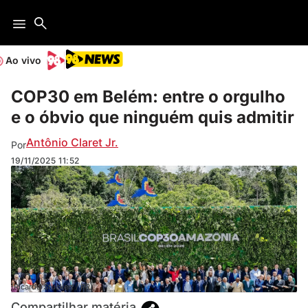
Ao vivo
COP30 em Belém: entre o orgulho
e o óbvio que ninguém quis admitir
Antônio Claret Jr.
Por
19/11/2025
11:52
(Ricardo Stuckert / PR)
Compartilhar matéria