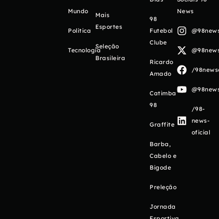
Mundo
News
Mais
98
Esportes
Política
Futebol
@98newso
Clube
Seleção
Tecnologia
@98newso
Brasileira
Ricardo
/98newso
Amado
@98newso
Catimba
98
/98-
news-
Graffite
oficial
Barba,
Cabelo e
Bigode
Preleção
Jornada
Esportiva