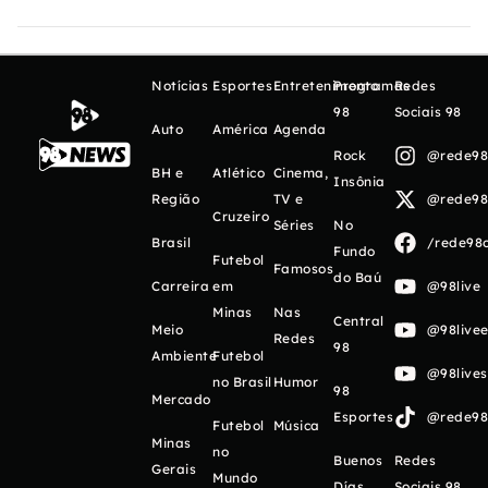
Notícias
Esportes
Entretenimento
Programas
Redes
98
Sociais 98
Auto
América
Agenda
Rock
@rede98o
BH e
Atlético
Cinema,
Insônia
Região
TV e
@rede98o
Cruzeiro
Séries
No
Brasil
/rede98o
Fundo
Futebol
Famosos
do Baú
Carreira
em
@98live
Minas
Nas
Central
Meio
@98livee
Redes
98
Ambiente
Futebol
@98live
no Brasil
Humor
98
Mercado
Esportes
@rede98o
Futebol
Música
Minas
no
Buenos
Redes
Gerais
Mundo
Días
Sociais 98