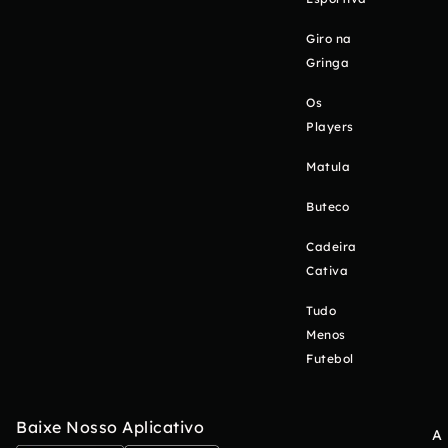
Giro na
Gringa
Os
Players
Matula
Buteco
Cadeira
Cativa
Tudo
Menos
Futebol
Baixe Nosso Aplicativo
A