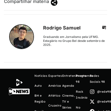
Compartilhar matéria
Rodrigo Samuel
Graduando em Jornalismo pela UFMG.
Estagiário no Grupo Bel desde setembro de
2025.
Notícias
Esportes
Entretenimento
Programas
Redes
98
Sociais 98
Auto
América
Agenda
Rock
@rede98o
BH e
Atlético
Cinema,
Insônia
Região
TV e
@rede98o
Cruzeiro
Séries
No