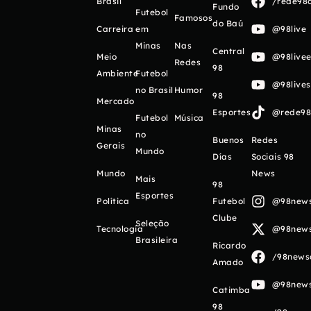
Brasil
/rede98o
Fundo
Futebol
Famosos
do Baú
Carreira
em
@98live
Minas
Nas
Central
Meio
@98livee
Redes
98
Ambiente
Futebol
@98live
no Brasil
Humor
98
Mercado
Esportes
@rede98o
Futebol
Música
Minas
no
Buenos
Redes
Gerais
Mundo
Días
Sociais 98
Mundo
News
Mais
98
Esportes
Política
Futebol
@98newso
Clube
Seleção
Tecnologia
@98newso
Brasileira
Ricardo
/98newso
Amado
@98newso
Catimba
98