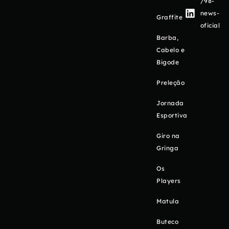
/98-
news-
Graffite
oficial
Barba,
Cabelo e
Bigode
Preleção
Jornada
Esportiva
Giro na
Gringa
Os
Players
Matula
Buteco