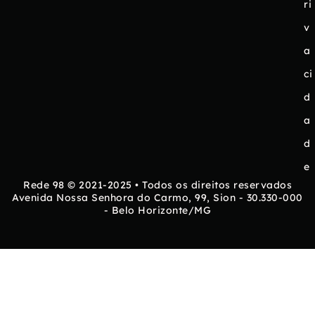
ri
v
a
ci
d
a
d
e
Rede 98 © 2021-2025 • Todos os direitos reservados
Avenida Nossa Senhora do Carmo, 99, Sion - 30.330-000
- Belo Horizonte/MG