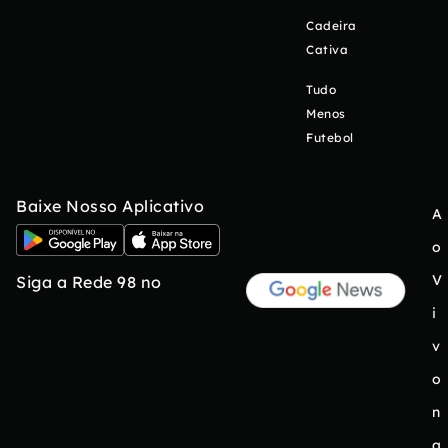
Cadeira
Cativa
Tudo
Menos
Futebol
Baixe Nosso Aplicativo
A
o
V
Siga a Rede 98 no
i
v
o
n
a