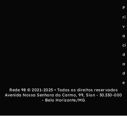
P
ri
v
a
ci
d
a
d
e
Rede 98 © 2021-2025 • Todos os direitos reservados
Avenida Nossa Senhora do Carmo, 99, Sion - 30.330-000
- Belo Horizonte/MG