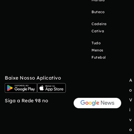
Buteco
Cadeira
Cativa
Tudo
Menos
Futebol
Baixe Nosso Aplicativo
A
o
V
Siga a Rede 98 no
i
v
o