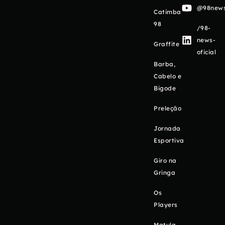
@98newso
Catimba
98
/98-
news-
Graffite
oficial
Barba,
Cabelo e
Bigode
Preleção
Jornada
Esportiva
Giro na
Gringa
Os
Players
Matula