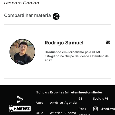
Leandro Cabido
Compartilhar matéria
Rodrigo Samuel
Graduando em Jornalismo pela UFMG.
Estagiário no Grupo Bel desde setembro de
2025.
Notícias
Esportes
Entretenimento
Programas
Redes
98
Sociais 98
Auto
América
Agenda
Rock
@rede98o
BH e
Atlético
Cinema,
Insônia