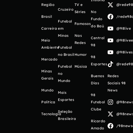
Região
TV e
@rede98o
Cruzeiro
Séries
No
Brasil
/rede98o
Fundo
Futebol
Famosos
do Baú
Carreira
em
@98live
Minas
Nas
Central
Meio
@98livee
Redes
98
Ambiente
Futebol
@98live
no Brasil
Humor
98
Mercado
Esportes
@rede98o
Futebol
Música
Minas
no
Buenos
Redes
Gerais
Mundo
Días
Sociais 98
Mundo
News
Mais
98
Esportes
Política
Futebol
@98newso
Clube
Seleção
Tecnologia
@98newso
Brasileira
Ricardo
/98newso
Amado