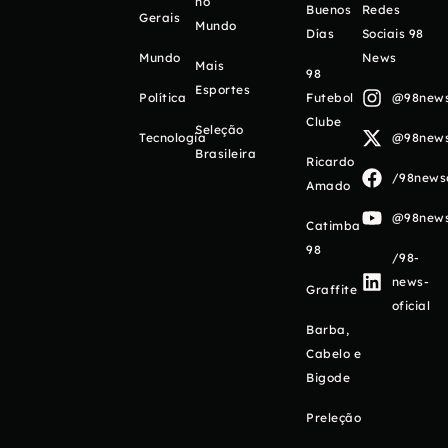
no
Buenos
Redes
Gerais
Mundo
Días
Sociais 98
Mundo
News
Mais
98
Esportes
Política
Futebol
@98newso
Clube
Seleção
Tecnologia
@98newso
Brasileira
Ricardo
/98newso
Amado
@98newso
Catimba
98
/98-
news-
Graffite
oficial
Barba,
Cabelo e
Bigode
Preleção