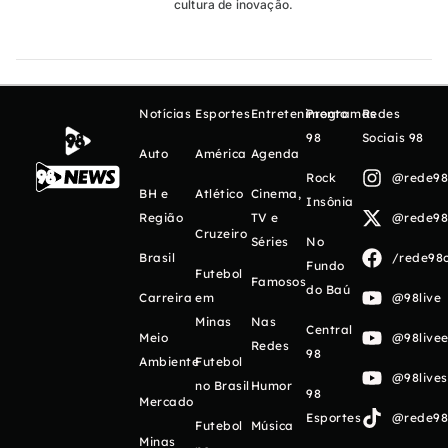
cultura de inovação.
Notícias
Esportes
Entretenimento
Programas
Redes
98
Sociais 98
Auto
América
Agenda
Rock
@rede98o
BH e
Atlético
Cinema,
Insônia
Região
TV e
@rede98o
Cruzeiro
Séries
No
Brasil
/rede98o
Fundo
Futebol
Famosos
do Baú
Carreira
em
@98live
Minas
Nas
Central
Meio
@98livee
Redes
98
Ambiente
Futebol
@98live
no Brasil
Humor
98
Mercado
Esportes
@rede98o
Futebol
Música
Minas