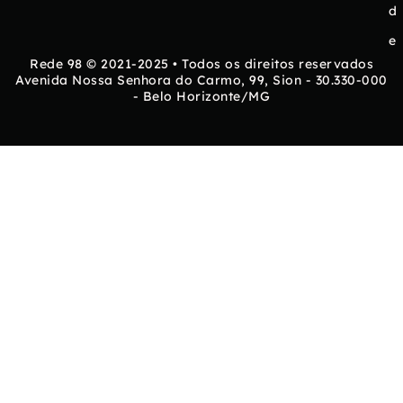
d
e
Rede 98 © 2021-2025 • Todos os direitos reservados
Avenida Nossa Senhora do Carmo, 99, Sion - 30.330-000
- Belo Horizonte/MG