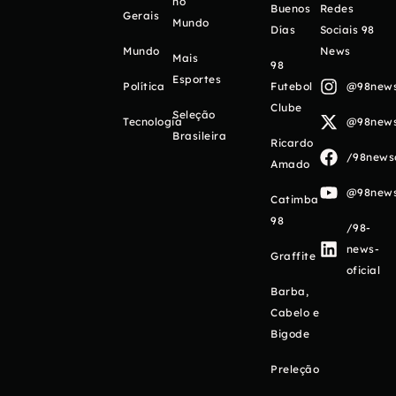
no
Buenos
Redes
Gerais
Mundo
Días
Sociais 98
Mundo
News
Mais
98
Esportes
Política
Futebol
@98newso
Clube
Seleção
Tecnologia
@98newso
Brasileira
Ricardo
/98newso
Amado
@98newso
Catimba
98
/98-
news-
Graffite
oficial
Barba,
Cabelo e
Bigode
Preleção