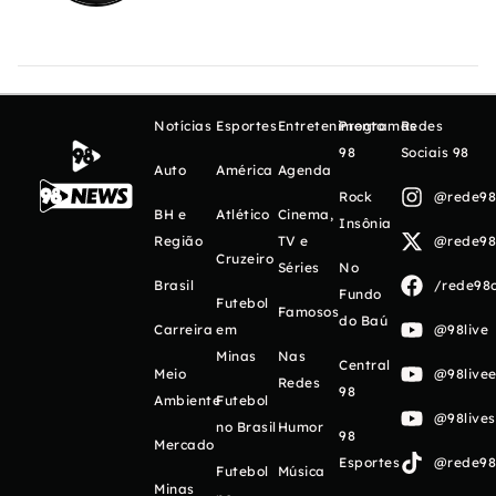
Notícias
Esportes
Entretenimento
Programas
Redes
98
Sociais 98
Auto
América
Agenda
Rock
@rede98o
BH e
Atlético
Cinema,
Insônia
Região
TV e
@rede98o
Cruzeiro
Séries
No
Brasil
/rede98o
Fundo
Futebol
Famosos
do Baú
Carreira
em
@98live
Minas
Nas
Central
Meio
@98livee
Redes
98
Ambiente
Futebol
@98live
no Brasil
Humor
98
Mercado
Esportes
@rede98o
Futebol
Música
Minas