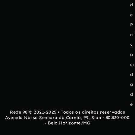
d
e
P
ri
v
a
ci
d
a
d
e
Rede 98 © 2021-2025 • Todos os direitos reservados
Avenida Nossa Senhora do Carmo, 99, Sion - 30.330-000
- Belo Horizonte/MG