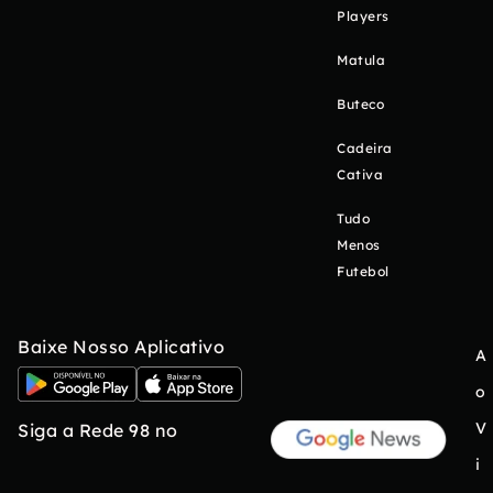
Players
Matula
Buteco
Cadeira
Cativa
Tudo
Menos
Futebol
Baixe Nosso Aplicativo
A
o
V
Siga a Rede 98 no
i