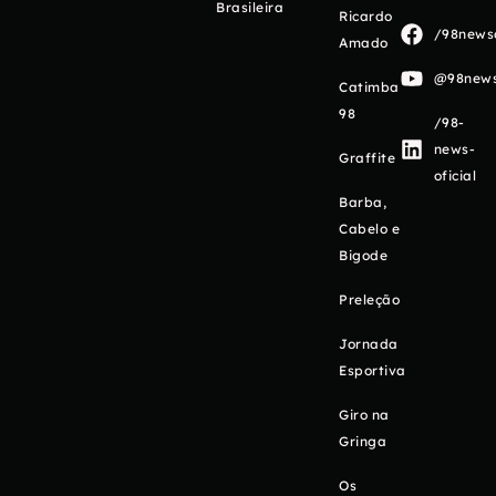
Brasileira
Ricardo
/98newso
Amado
@98newso
Catimba
98
/98-
news-
Graffite
oficial
Barba,
Cabelo e
Bigode
Preleção
Jornada
Esportiva
Giro na
Gringa
Os