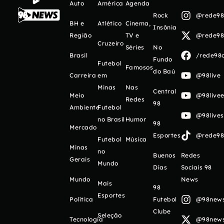
Auto
América
Agenda
Rock
@rede98o
BH e
Atlético
Cinema,
Insônia
Região
TV e
@rede98o
Cruzeiro
Séries
No
Brasil
/rede98o
Fundo
Futebol
Famosos
do Baú
Carreira
em
@98live
Minas
Nas
Central
Meio
@98livee
Redes
98
Ambiente
Futebol
@98live
no Brasil
Humor
98
Mercado
Esportes
@rede98o
Futebol
Música
Minas
no
Buenos
Redes
Gerais
Mundo
Días
Sociais 98
Mundo
News
Mais
98
Esportes
Política
Futebol
@98newso
Clube
Seleção
Tecnologia
@98newso