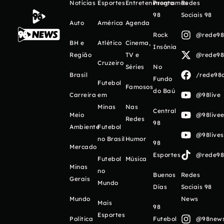
Notícias
Esportes
Entretenimento
Programas
Redes
98
Sociais 98
Auto
América
Agenda
Rock
@rede98o
BH e
Atlético
Cinema,
Insônia
Região
TV e
@rede98o
Cruzeiro
Séries
No
Brasil
/rede98o
Fundo
Futebol
Famosos
do Baú
Carreira
em
@98live
Minas
Nas
Central
Meio
@98livee
Redes
98
Ambiente
Futebol
@98live
no Brasil
Humor
98
Mercado
Esportes
@rede98o
Futebol
Música
Minas
no
Buenos
Redes
Gerais
Mundo
Días
Sociais 98
Mundo
News
Mais
98
Esportes
Política
Futebol
@98newso