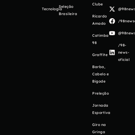
Clube
Seleção
Tecnologia
@98newso
Brasileira
Ricardo
/98newso
Amado
@98newso
Catimba
98
/98-
news-
Graffite
oficial
Barba,
Cabelo e
Bigode
Preleção
Jornada
Esportiva
Giro na
Gringa