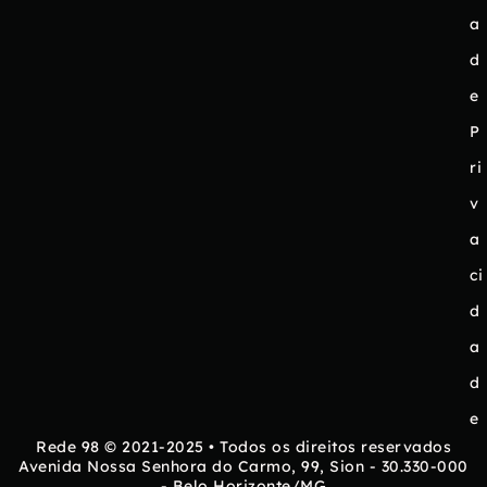
a
d
e
P
ri
v
a
ci
d
a
d
e
Rede 98 © 2021-2025 • Todos os direitos reservados
Avenida Nossa Senhora do Carmo, 99, Sion - 30.330-000
- Belo Horizonte/MG