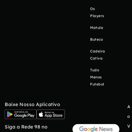
Os
Players
Matula
Buteco
Cadeira
Cativa
Tudo
Menos
Futebol
Baixe Nosso Aplicativo
A
o
V
Siga a Rede 98 no