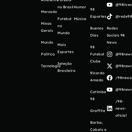
@98live
no Brasil
Humor
98
Mercado
Esportes
@rede98o
Futebol
Música
Minas
no
Buenos
Redes
Gerais
Mundo
Días
Sociais 98
Mundo
News
Mais
98
Esportes
Política
Futebol
@98newso
Clube
Seleção
Tecnologia
@98newso
Brasileira
Ricardo
/98newso
Amado
@98newso
Catimba
98
/98-
news-
Graffite
oficial
Barba,
Cabelo e