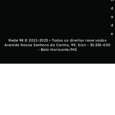
d
a
d
e
Rede 98 © 2021-2025 • Todos os direitos reservados
Avenida Nossa Senhora do Carmo, 99, Sion - 30.330-000
- Belo Horizonte/MG