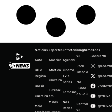
Notícias
Esportes
Entretenimento
Programas
Redes
98
Sociais 98
Auto
América
Agenda
Rock
@rede98o
BH e
Atlético
Cinema,
Insônia
Região
TV e
@rede98o
Cruzeiro
Séries
No
Brasil
/rede98o
Fundo
Futebol
Famosos
do Baú
Carreira
em
@98live
Minas
Nas
Central
Meio
@98livee
Redes
98
Ambiente
Futebol