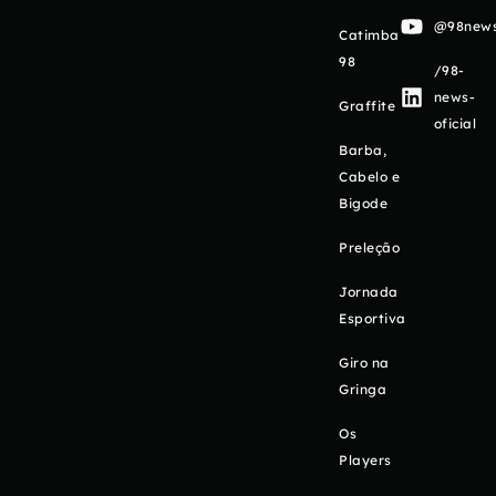
@98newso
Catimba
98
/98-
news-
Graffite
oficial
Barba,
Cabelo e
Bigode
Preleção
Jornada
Esportiva
Giro na
Gringa
Os
Players