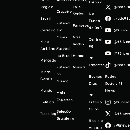
Insônia
Região
TV e
@rede98o
Cruzeiro
Séries
No
Brasil
/rede98o
Fundo
Futebol
Famosos
do Baú
Carreira
em
@98live
Minas
Nas
Central
Meio
@98livee
Redes
98
Ambiente
Futebol
@98live
no Brasil
Humor
98
Mercado
Esportes
@rede98o
Futebol
Música
Minas
no
Buenos
Redes
Gerais
Mundo
Días
Sociais 98
Mundo
News
Mais
98
Esportes
Política
Futebol
@98newso
Clube
Seleção
Tecnologia
@98newso
Brasileira
Ricardo
/98newso
Amado