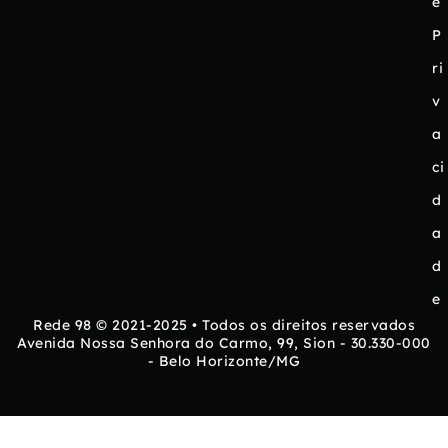
e
P
ri
v
a
ci
d
a
d
e
Rede 98 © 2021-2025 • Todos os direitos reservados
Avenida Nossa Senhora do Carmo, 99, Sion - 30.330-000
- Belo Horizonte/MG