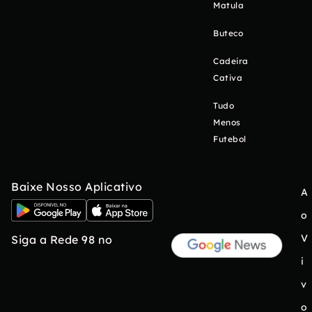
Matula
Buteco
Cadeira
Cativa
Tudo
Menos
Futebol
Baixe Nosso Aplicativo
A
o
V
Siga a Rede 98 no
i
v
o