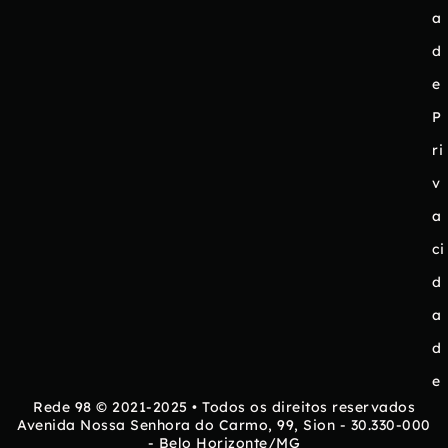
a
d
e
P
ri
v
a
ci
d
a
d
e
Rede 98 © 2021-2025 • Todos os direitos reservados
Avenida Nossa Senhora do Carmo, 99, Sion - 30.330-000
- Belo Horizonte/MG