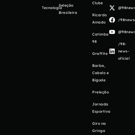
Clube
Seleção
Tecnologia
@98newso
Brasileira
Ricardo
/98newso
Amado
@98newso
Catimba
98
/98-
news-
Graffite
oficial
Barba,
Cabelo e
Bigode
Preleção
Jornada
Esportiva
Giro na
Gringa