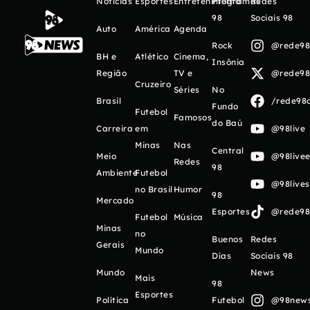
Notícias
Esportes
Entretenimento
Programas
Redes
98
Sociais 98
Auto
América
Agenda
Rock
@rede98o
BH e
Atlético
Cinema,
Insônia
Região
TV e
@rede98o
Cruzeiro
Séries
No
Brasil
/rede98o
Fundo
Futebol
Famosos
do Baú
Carreira
em
@98live
Minas
Nas
Central
Meio
@98livee
Redes
98
Ambiente
Futebol
@98live
no Brasil
Humor
98
Mercado
Esportes
@rede98o
Futebol
Música
Minas
no
Buenos
Redes
Gerais
Mundo
Días
Sociais 98
Mundo
News
Mais
98
Esportes
Política
Futebol
@98newso