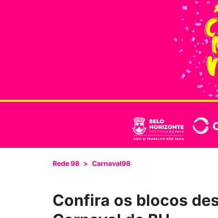
Rede 98
>
Carnaval98
Confira os blocos de