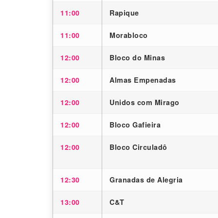
11:00
Rapique
11:00
Morabloco
12:00
Bloco do Minas
12:00
Almas Empenadas
12:00
Unidos com Mirago
12:00
Bloco Gafieira
12:00
Bloco Circuladô
12:30
Granadas de Alegria
13:00
C&T