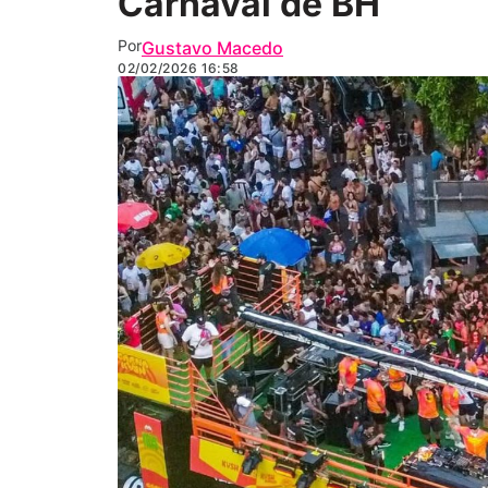
Carnaval de BH
Por
Gustavo Macedo
02/02/2026
16:58