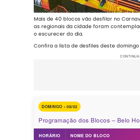
Mais de 40 blocos de Carnaval sairão às ruas em BH no d
Mais de 40 blocos vão desfilar no Carnav
as regionais da cidade foram contempla
o escurecer do dia.
Confira a lista de desfiles deste domingo
CONTINUA
DOMINGO • 08/02
Programação dos Blocos – Belo Ho
HORÁRIO
NOME DO BLOCO