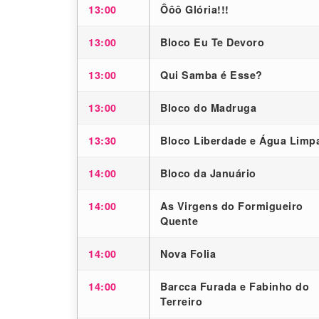
13:00
Ôôô Glória!!!
13:00
Bloco Eu Te Devoro
13:00
Qui Samba é Esse?
13:00
Bloco do Madruga
13:30
Bloco Liberdade e Água Limp
14:00
Bloco da Januário
14:00
As Virgens do Formigueiro
Quente
14:00
Nova Folia
14:00
Barcca Furada e Fabinho do
Terreiro