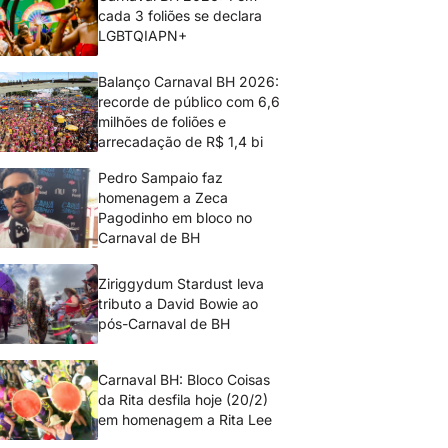
cada 3 foliões se declara
LGBTQIAPN+
Balanço Carnaval BH 2026:
recorde de público com 6,6
milhões de foliões e
arrecadação de R$ 1,4 bi
Pedro Sampaio faz
homenagem a Zeca
Pagodinho em bloco no
Carnaval de BH
Ziriggydum Stardust leva
tributo a David Bowie ao
pós-Carnaval de BH
Carnaval BH: Bloco Coisas
da Rita desfila hoje (20/2)
em homenagem a Rita Lee