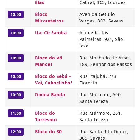
Elas
Cabral, 365, Lourdes
Bloco
Avenida Getúlio
10:00
Micareteiros
Vargas, 802, Savassi
Uai Cê Samba
Alameda das
10:00
Palmeiras, 921, São
José
Bloco do Vô
Rua Machado de Assis,
10:00
Manoel
189, Senhor dos Passos
Bloco do Sebá –
Rua Itajubá, 273,
10:00
Vai, Caboclinho!
Floresta
Divina Banda
Rua Mármore, 500,
10:00
Santa Tereza
Bloco do
Rua Mármore, 261,
11:00
Torresmo
Santa Tereza
Bloco do 80
Rua Santa Rita Durão,
12:00
385, Savassi