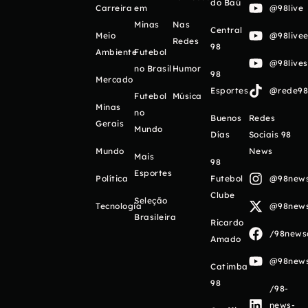
do Baú
Carreira
em
@98live
Minas
Nas
Central
Meio
@98livee
Redes
98
Ambiente
Futebol
@98live
no Brasil
Humor
98
Mercado
Esportes
@rede98o
Futebol
Música
Minas
no
Buenos
Redes
Gerais
Mundo
Días
Sociais 98
Mundo
News
Mais
98
Esportes
Política
Futebol
@98newso
Clube
Seleção
Tecnologia
@98newso
Brasileira
Ricardo
/98newso
Amado
@98newso
Catimba
98
/98-
news-