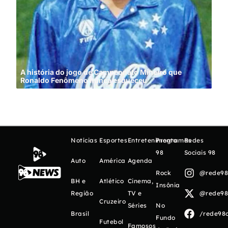
A história do jogo de Campeonato Mineiro que
Ronaldo Fenômeno nunca esqueceu
Cin
Notícias
Esportes
Entretenimento
Programas
Redes
98
Sociais 98
Auto
América
Agenda
Rock
@rede98o
BH e
Atlético
Cinema,
Insônia
Região
TV e
@rede98o
Cruzeiro
Séries
No
Brasil
/rede98o
Fundo
Futebol
Famosos