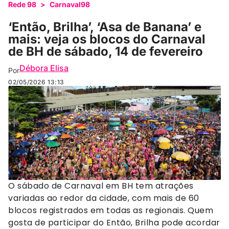
Rede 98
>
Carnaval98
‘Então, Brilha’, ‘Asa de Banana’ e
mais: veja os blocos do Carnaval
de BH de sábado, 14 de fevereiro
Débora Elisa
Por
02/05/2026
13:13
Então, Brilha, um dos blocos mais tradicionais da capital mineira (Paulo Santos /Rede 98)
O sábado de Carnaval em BH tem atrações
variadas ao redor da cidade, com mais de 60
blocos registrados em todas as regionais. Quem
gosta de participar do Então, Brilha pode acordar