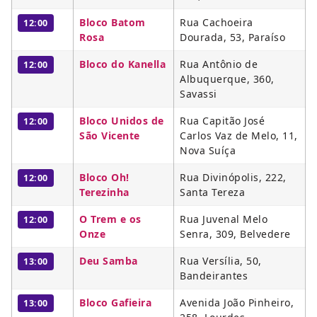
Bloco Batom
Rua Cachoeira
12:00
Rosa
Dourada, 53, Paraíso
Bloco do Kanella
Rua Antônio de
12:00
Albuquerque, 360,
Savassi
Bloco Unidos de
Rua Capitão José
12:00
São Vicente
Carlos Vaz de Melo, 11,
Nova Suíça
Bloco Oh!
Rua Divinópolis, 222,
12:00
Terezinha
Santa Tereza
O Trem e os
Rua Juvenal Melo
12:00
Onze
Senra, 309, Belvedere
Deu Samba
Rua Versília, 50,
13:00
Bandeirantes
Bloco Gafieira
Avenida João Pinheiro,
13:00