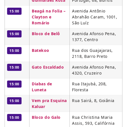
Guimarães Rosa
Portugal, 68, Buritis
Beagá na Folia –
Avenida Antônio
15:00
Clayton e
Abrahão Caram, 1001,
Romário
São Luíz
Bloco de Belô
Avenida Afonso Pena,
15:00
1377, Centro
Batekoo
Rua dos Guajajaras,
15:00
2118, Barro Preto
Gato Escaldado
Avenida Afonso Pena,
15:00
4320, Cruzeiro
Diabas de
Rua Itajubá, 208,
15:00
Luneta
Floresta
Vem pra Esquina
Rua Sairá, 8, Goiânia
15:00
Kaluar
Bloco do Galo
Rua Christina Maria
15:00
Assis, 593, Califórnia