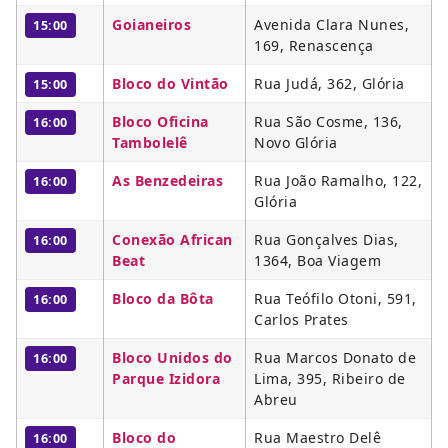
Goianeiros
Avenida Clara Nunes,
15:00
169, Renascença
Bloco do Vintão
Rua Judá, 362, Glória
15:00
Bloco Oficina
Rua São Cosme, 136,
16:00
Tambolelê
Novo Glória
As Benzedeiras
Rua João Ramalho, 122,
16:00
Glória
Conexão African
Rua Gonçalves Dias,
16:00
Beat
1364, Boa Viagem
Bloco da Bôta
Rua Teófilo Otoni, 591,
16:00
Carlos Prates
Bloco Unidos do
Rua Marcos Donato de
16:00
Parque Izidora
Lima, 395, Ribeiro de
Abreu
Bloco do
Rua Maestro Delê
16:00