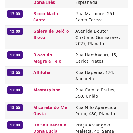
Dona Inês
Esplanada
Bloco Nada
Rua Mármore, 261,
13:00
Santa
Santa Tereza
Galera de Belô o
Avenida Doutor
13:00
Bloco
Cristiano Guimarães,
2027, Planalto
Bloco do
Rua Itambacuri, 15,
13:00
Magrela Feio
Carlos Prates
Aflifolia
Rua Itapema, 174,
13:00
Anchieta
Masterplano
Rua Camilo Prates,
13:00
390, União
Micareta do Me
Rua Nilo Aparecida
13:00
Gusta
Pinto, 480, Planalto
De Seu Bento a
Praça Arcangelo
13:00
Dona Lúcia
Maletta, 40, Santa