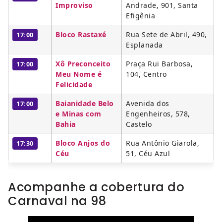
Improviso
Andrade, 901, Santa
Efigênia
Bloco Rastaxé
Rua Sete de Abril, 490,
17:00
Esplanada
Xô Preconceito
Praça Rui Barbosa,
17:00
Meu Nome é
104, Centro
Felicidade
Baianidade Belo
Avenida dos
17:00
e Minas com
Engenheiros, 578,
Bahia
Castelo
Bloco Anjos do
Rua Antônio Giarola,
17:30
Céu
51, Céu Azul
Acompanhe a cobertura do
Carnaval na 98