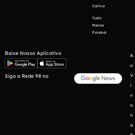
Cativa
Tudo
Menos
Futebol
Baixe Nosso Aplicativo
A
o
V
Siga a Rede 98 no
i
v
o
n
a