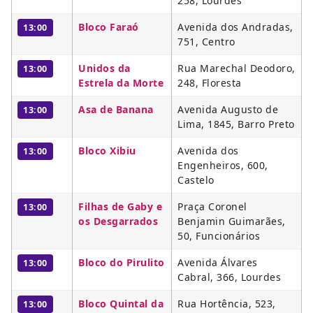
258, Lourdes
Bloco Faraó
Avenida dos Andradas,
13:00
751, Centro
Unidos da
Rua Marechal Deodoro,
13:00
Estrela da Morte
248, Floresta
Asa de Banana
Avenida Augusto de
13:00
Lima, 1845, Barro Preto
Bloco Xibiu
Avenida dos
13:00
Engenheiros, 600,
Castelo
Filhas de Gaby e
Praça Coronel
13:00
os Desgarrados
Benjamin Guimarães,
50, Funcionários
Bloco do Pirulito
Avenida Álvares
13:00
Cabral, 366, Lourdes
Bloco Quintal da
Rua Hortência, 523,
13:00