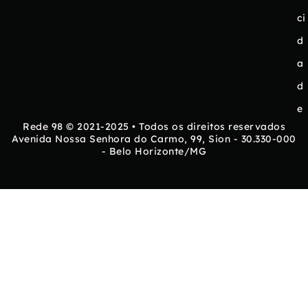
ci
d
a
d
e
Rede 98 © 2021-2025 • Todos os direitos reservados
Avenida Nossa Senhora do Carmo, 99, Sion - 30.330-000
- Belo Horizonte/MG