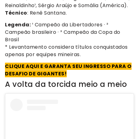
Reinaldinho¹, Sérgio Araújo e Somália (América).
Técnico
: Renê Santana.
Legenda:
¹ Campeão da Libertadores · ²
Campeão brasileiro · ³ Campeão da Copa do
Brasil
* Levantamento considera títulos conquistados
apenas por equipes mineiras.
CLIQUE AQUI E GARANTA SEU INGRESSO PARA O
DESAFIO DE GIGANTES!
A volta da torcida meio a meio