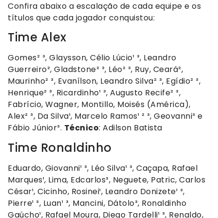
Confira abaixo a escalação de cada equipe e os
títulos que cada jogador conquistou:
Time Alex
Gomes² ³, Glaysson, Célio Lúcio¹ ³, Leandro
Guerreiro², Gladstone² ³, Léo² ³, Ruy, Ceará²,
Maurinho² ³, Evanílson, Leandro Silva² ³, Egídio² ³,
Henrique² ³, Ricardinho¹ ³, Augusto Recife² ³,
Fabrício, Wagner, Montillo, Moisés (América),
Alex² ³, Da Silva¹, Marcelo Ramos¹ ² ³, Geovanni³ e
Fábio Júnior³.
Técnico
: Adilson Batista
Time Ronaldinho
Eduardo, Giovanni¹ ³, Léo Silva¹ ³, Caçapa, Rafael
Marques¹, Lima, Edcarlos³, Neguete, Patric, Carlos
César¹, Cicinho, Rosinei¹, Leandro Donizete¹ ³,
Pierre¹ ³, Luan¹ ³, Mancini, Dátolo³, Ronaldinho
Gaúcho¹, Rafael Moura, Diego Tardelli¹ ³, Renaldo,