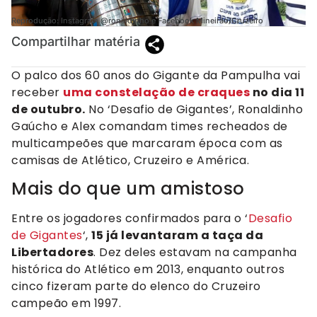
Reprodução: Instagram @ronaldinho e Facebook Mineirão/Cruzeiro
Compartilhar matéria
O palco dos 60 anos do Gigante da Pampulha vai
receber
uma constelação de craques
no dia 11
de outubro.
No ‘Desafio de Gigantes’, Ronaldinho
Gaúcho e Alex comandam times recheados de
multicampeões que marcaram época com as
camisas de Atlético, Cruzeiro e América.
Mais do que um amistoso
Entre os jogadores confirmados para o ‘
Desafio
de Gigantes
‘,
15 já levantaram a taça da
Libertadores
. Dez deles estavam na campanha
histórica do Atlético em 2013, enquanto outros
cinco fizeram parte do elenco do Cruzeiro
campeão em 1997.