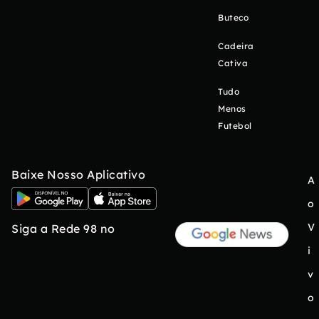
Buteco
Cadeira
Cativa
Tudo
Menos
Futebol
Baixe Nosso Aplicativo
A
o
V
Siga a Rede 98 no
i
v
o