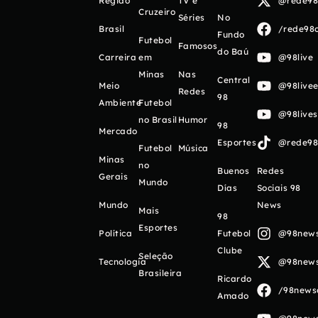
Região
TV e
@rede98o
Cruzeiro
Séries
No
Brasil
/rede98o
Fundo
Futebol
Famosos
do Baú
Carreira
em
@98live
Minas
Nas
Central
Meio
@98livee
Redes
98
Ambiente
Futebol
@98live
no Brasil
Humor
98
Mercado
Esportes
@rede98o
Futebol
Música
Minas
no
Buenos
Redes
Gerais
Mundo
Días
Sociais 98
Mundo
News
Mais
98
Esportes
Política
Futebol
@98newso
Clube
Seleção
Tecnologia
@98newso
Brasileira
Ricardo
/98newso
Amado