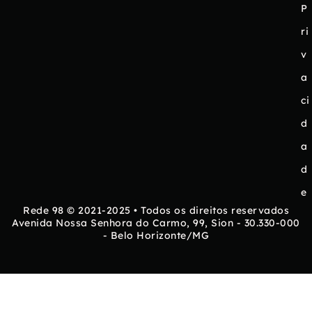
P
ri
v
a
ci
d
a
d
e
Rede 98 © 2021-2025 • Todos os direitos reservados
Avenida Nossa Senhora do Carmo, 99, Sion - 30.330-000
- Belo Horizonte/MG