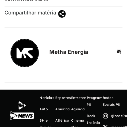
Compartilhar matéria
Metha Energia
Notícias
Esportes
Entretenimento
Programas
Redes
98
Sociais 98
Auto
América
Agenda
Rock
@rede98o
BH e
Atlético
Cinema,
Insônia