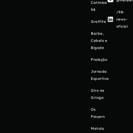
@98newso
Catimba
98
/98-
news-
Graffite
oficial
Barba,
Cabelo e
Bigode
Preleção
Jornada
Esportiva
Giro na
Gringa
Os
Players
Matula