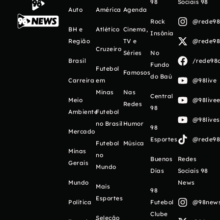
98
Sociais 98
Auto
América
Agenda
Rock
@rede98o
BH e
Atlético
Cinema,
Insônia
Região
TV e
@rede98o
Cruzeiro
Séries
No
Brasil
/rede98o
Fundo
Futebol
Famosos
do Baú
Carreira
em
@98live
Minas
Nas
Central
Meio
@98livee
Redes
98
Ambiente
Futebol
@98live
no Brasil
Humor
98
Mercado
Esportes
@rede98o
Futebol
Música
Minas
no
Buenos
Redes
Gerais
Mundo
Días
Sociais 98
Mundo
News
Mais
98
Esportes
Política
Futebol
@98newso
Clube
Seleção