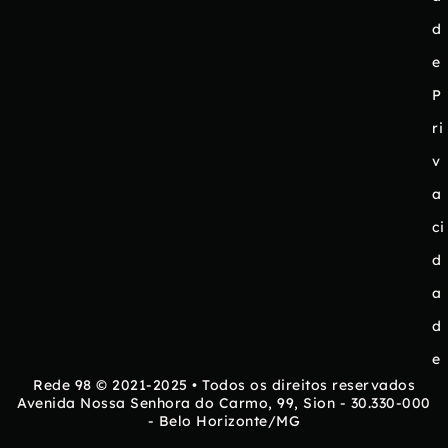
d
e
P
ri
v
a
ci
d
a
d
e
Rede 98 © 2021-2025 • Todos os direitos reservados
Avenida Nossa Senhora do Carmo, 99, Sion - 30.330-000
- Belo Horizonte/MG