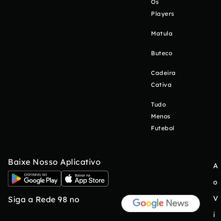
Os
Players
Matula
Buteco
Cadeira
Cativa
Tudo
Menos
Futebol
Baixe Nosso Aplicativo
A
o
V
Siga a Rede 98 no
i