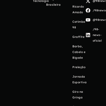
Tecnologia
@98newso
Brasileira
Ricardo
/98newso
Amado
@98newso
Catimba
98
/98-
news-
Graffite
oficial
Barba,
Cabelo e
Bigode
Preleção
Jornada
Esportiva
Giro na
Gringa