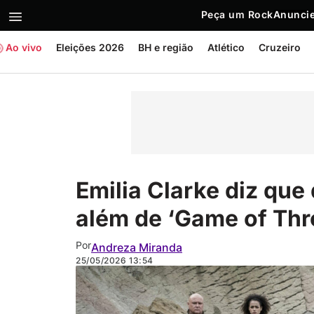
Peça um Rock
Anuncie
Ao vivo
Eleições 2026
BH e região
Atlético
Cruzeiro
Emilia Clarke diz qu
além de ‘Game of Thr
Por
Andreza Miranda
25/05/2026
13:54