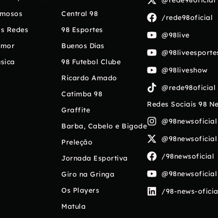
mosos
Central 98
/rede98oficial
s Redes
98 Esportes
@98live
umor
Buenos Días
@98liveesporte
sica
98 Futebol Clube
@98liveshow
Ricardo Amado
@rede98oficial
Catimba 98
Redes Sociais 98 N
Graffite
@98newsoficial
Barba, Cabelo e Bigode
@98newsoficial
Preleção
/98newsoficial
Jornada Esportiva
@98newsoficial
Giro na Gringa
Os Players
/98-news-oficia
Matula