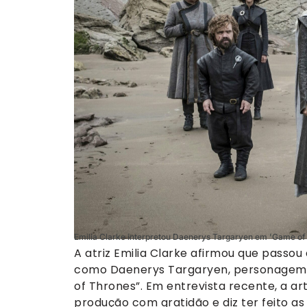
Emilia Clarke interpretou Daenerys Targaryen em 'Game of
A atriz Emilia Clarke afirmou que passo
como Daenerys Targaryen, personagem 
of Thrones”. Em entrevista recente, a ar
produção com gratidão e diz ter feito a