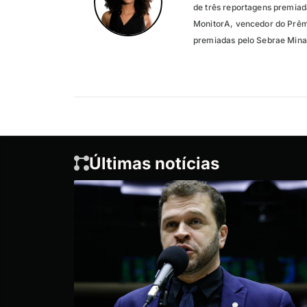
de três reportagens premiad
MonitorA, vencedor do Prêm
premiadas pelo Sebrae Mina
Últimas notícias