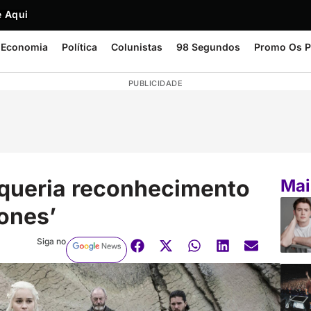
 Aqui
Economia
Política
Colunistas
98 Segundos
Promo Os P
PUBLICIDADE
e queria reconhecimento
Mai
ones’
Siga no