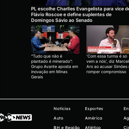
PL escolhe Charlles Evangelista para vice d
Flávio Roscoe e define suplentes de
Domingos Sávio ao Senado
“Tudo que não é
‘Com essa turma é só
plantado é minerado”:
vem a nós’, diz Marce
Grupo Avante aposta em
Aro ao acusar Simões
inovação em Minas
romper compromisso
Gerais
Notícias
Esportes
En
Auto
América
Ag
BH e Região
Atlético
Ci