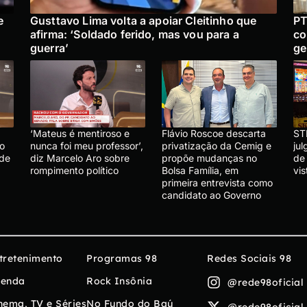
e
Gusttavo Lima volta a apoiar Cleitinho que
PT
afirma: ‘Soldado ferido, mas vou para a
co
guerra’
ge
‘Mateus é mentiroso e
Flávio Roscoe descarta
ST
lo
nunca foi meu professor’,
privatização da Cemig e
ju
 de
diz Marcelo Aro sobre
propõe mudanças no
de
rompimento político
Bolsa Família, em
vis
primeira entrevista como
candidato ao Governo
tretenimento
Programas 98
Redes Sociais 98
enda
Rock Insônia
@rede98oficial
nema, TV e Séries
No Fundo do Baú
@rede98oficial