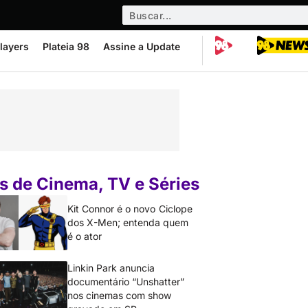
layers
Plateia 98
Assine a Update
s de Cinema, TV e Séries
Kit Connor é o novo Ciclope
dos X-Men; entenda quem
é o ator
Linkin Park anuncia
documentário “Unshatter”
nos cinemas com show