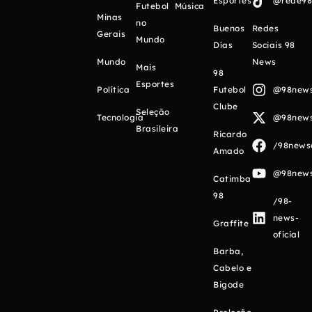
Esportes
@rede98o
Futebol
Música
Minas
no
Buenos
Redes
Gerais
Mundo
Días
Sociais 98
Mundo
News
Mais
98
Esportes
Política
Futebol
@98newso
Clube
Seleção
Tecnologia
@98newso
Brasileira
Ricardo
/98newso
Amado
@98newso
Catimba
98
/98-
news-
Graffite
oficial
Barba,
Cabelo e
Bigode