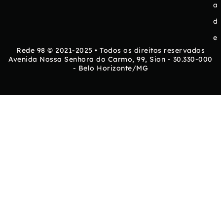
a
d
e
Rede 98 © 2021-2025 • Todos os direitos reservados
Avenida Nossa Senhora do Carmo, 99, Sion - 30.330-000
- Belo Horizonte/MG