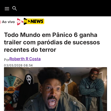
Ao vivo
Todo Mundo em Pânico 6 ganha
trailer com paródias de sucessos
recentes do terror
Roberth R Costa
Por
03/03/2026
08:54
(Paramount/Divulgação)