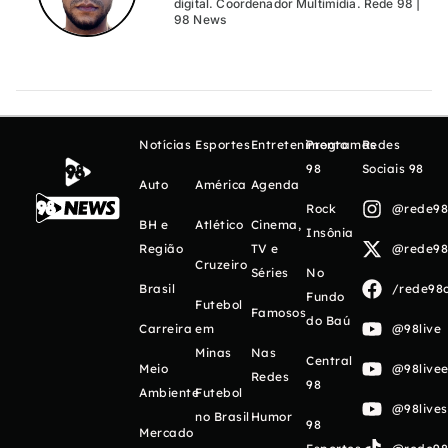
digital. Coordenador Multimídia. Rede 98 |
98 News
Notícias
Esportes
Entretenimento
Programas
Redes
98
Sociais 98
Auto
América
Agenda
Rock
@rede98o
BH e
Atlético
Cinema,
Insônia
Região
TV e
@rede98o
Cruzeiro
Séries
No
Brasil
/rede98o
Fundo
Futebol
Famosos
do Baú
Carreira
em
@98live
Minas
Nas
Central
Meio
@98livee
Redes
98
Ambiente
Futebol
@98live
no Brasil
Humor
98
Mercado