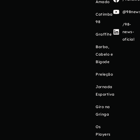
Amado
@98newso
Catimba
98
/98-
news-
Graffite
oficial
Barba,
Cabelo e
Bigode
Preleção
Jornada
Esportiva
Giro na
Gringa
Os
Players