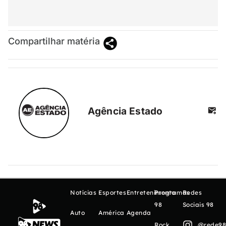
Compartilhar matéria
Agência Estado
Notícias
Esportes
Entretenimento
Programas
Redes
98
Sociais 98
Auto
América
Agenda
Rock
@rede98o