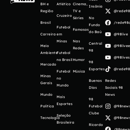
BH e
Atlético
Cinema,
Insônia
Região
TV e
@rede98o
Cruzeiro
Séries
No
Brasil
/rede98o
Fundo
Futebol
Famosos
do Baú
Carreira
em
@98live
Minas
Nas
Central
Meio
@98livee
Redes
98
Ambiente
Futebol
@98live
no Brasil
Humor
98
Mercado
Esportes
@rede98o
Futebol
Música
Minas
no
Buenos
Redes
Gerais
Mundo
Días
Sociais 98
Mundo
News
Mais
98
Esportes
Política
Futebol
@98newso
Clube
Seleção
Tecnologia
@98newso
Brasileira
Ricardo
/98newso