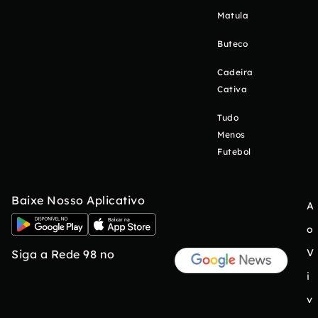
Matula
Buteco
Cadeira
Cativa
Tudo
Menos
Futebol
Baixe Nosso Aplicativo
A
o
V
Siga a Rede 98 no
i
v