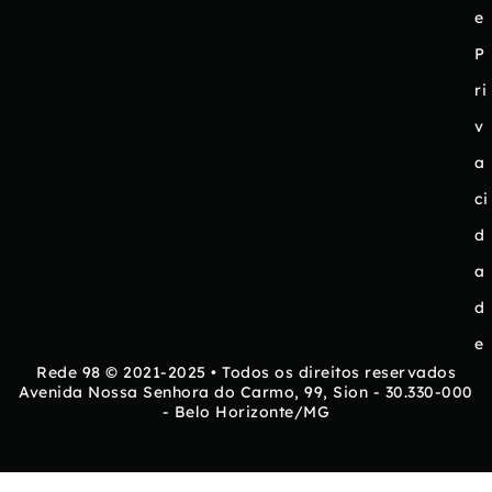
e
P
ri
v
a
ci
d
a
d
e
Rede 98 © 2021-2025 • Todos os direitos reservados
Avenida Nossa Senhora do Carmo, 99, Sion - 30.330-000
- Belo Horizonte/MG